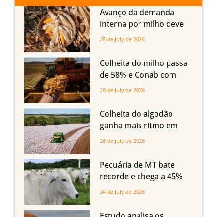
Avanço da demanda
interna por milho deve
compensar aumento da
28 de July de 2026
oferta com safra recorde
em Mato Grosso, aponta
Colheita do milho passa
Imea
de 58% e Conab com
boas produtividades em
28 de July de 2026
Mato Grosso, mas
quedas em Tocantins,
Colheita do algodão
Maranhão e Piauí
ganha mais ritmo em
Mato Grosso, Mato
28 de July de 2026
Grosso do Sul e
Maranhão
Pecuária de MT bate
recorde e chega a 45%
dos bovinos abatidos
24 de July de 2026
com até 24 meses
Estudo analisa os