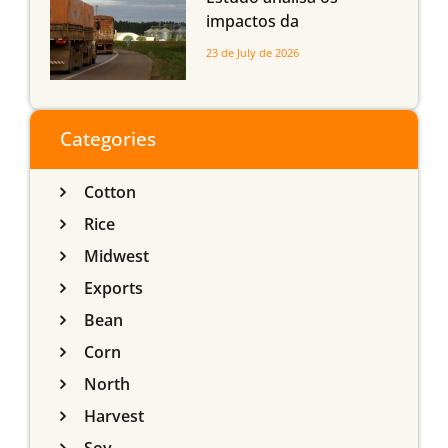
impactos da
infraestrutura logística
23 de July de 2026
sobre a produção
agrícola de Mato Grosso
do Sul
Categories
Cotton
Rice
Midwest
Exports
Bean
Corn
North
Harvest