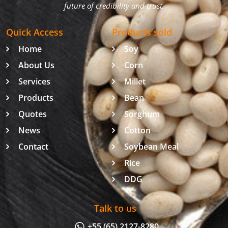
future of credibility and trust.
Quick Access
Products sold
Home
Soy
About Us
Corn
Services
Millet
Products
Bean
Quotes
Sorghum
News
Cotton
Contact
Soybean Meal
Rice
DDG
Talk to us
+55 (65) 2127-8280