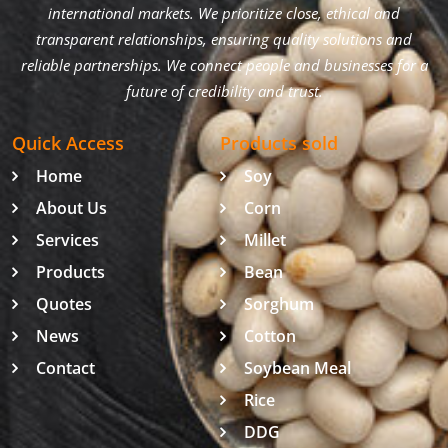
international markets. We prioritize close, ethical and
transparent relationships, ensuring quality solutions and
reliable partnerships. We connect people and businesses for a
future of credibility and trust.
Quick Access
Products sold
Home
Soy
About Us
Corn
Services
Millet
Products
Bean
Quotes
Sorghum
News
Cotton
Contact
Soybean Meal
Rice
DDG