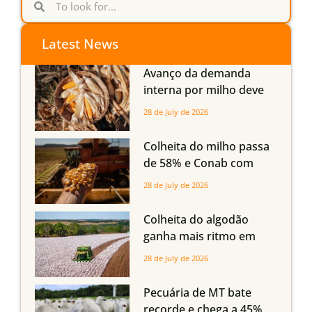
Latest News
Avanço da demanda
interna por milho deve
compensar aumento da
28 de July de 2026
oferta com safra recorde
em Mato Grosso, aponta
Colheita do milho passa
Imea
de 58% e Conab com
boas produtividades em
28 de July de 2026
Mato Grosso, mas
quedas em Tocantins,
Colheita do algodão
Maranhão e Piauí
ganha mais ritmo em
Mato Grosso, Mato
28 de July de 2026
Grosso do Sul e
Maranhão
Pecuária de MT bate
recorde e chega a 45%