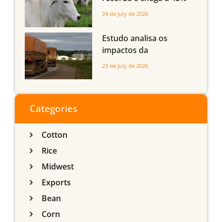
dos bovinos abatidos
24 de July de 2026
com até 24 meses
Estudo analisa os
impactos da
infraestrutura logística
23 de July de 2026
sobre a produção
agrícola de Mato Grosso
do Sul
Categories
Cotton
Rice
Midwest
Exports
Bean
Corn