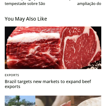
tempestade sobre São
ampliação do
Paulo, Paraná e Mato
Refis/Extraordinário III
Grosso do Sul
em Mato Grosso
You May Also Like
EXPORTS
Brazil targets new markets to expand beef
exports