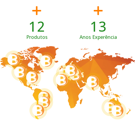
1
2
1
3
Produtos
Anos Experência