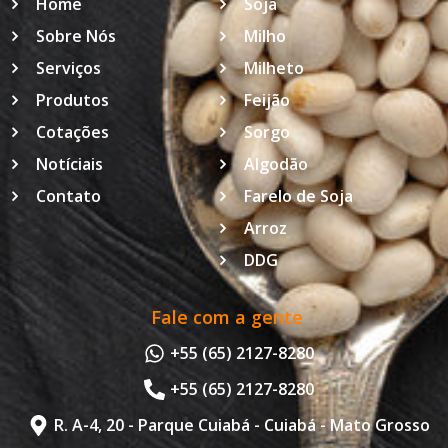
Home
Soja
Sobre Nós
Milho
Serviços
Milheto
Produtos
Feijão
Cotações
Sorgo
Notíciais
Algodão
Contato
Farelo de Soja
Arroz
DDG
Fale com a gente
+55 (65) 2127-8280
+55 (65) 2127-8280
R. A-4, 20 - Parque Cuiabá - Cuiabá - Mato Grosso