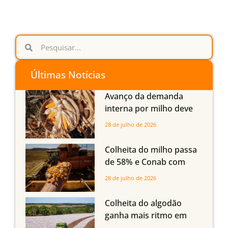
Últimas Notícias
Avanço da demanda
interna por milho deve
compensar aumento da
28 de julho de 2026
oferta com safra recorde
em Mato Grosso, aponta
Colheita do milho passa
Imea
de 58% e Conab com
boas produtividades em
28 de julho de 2026
Mato Grosso, mas
quedas em Tocantins,
Colheita do algodão
Maranhão e Piauí
ganha mais ritmo em
Mato Grosso, Mato