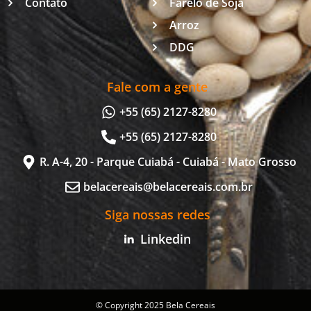
Contato
Farelo de Soja
Arroz
DDG
Fale com a gente
+55 (65) 2127-8280
+55 (65) 2127-8280
R. A-4, 20 - Parque Cuiabá - Cuiabá - Mato Grosso
belacereais@belacereais.com.br
Siga nossas redes
Linkedin
© Copyright 2025 Bela Cereais