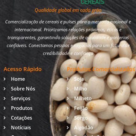
Qualidade global em cada grão
Comercialização de cereais e pulses para o mercado nacional e
internacional. Priorizamos relações próximas, éticas e
transparentes, garantindo soluções de qualidade e parcerias
confiáveis. Conectamos pessoas e negócios para um futuro de
credibilidade e confiança
Acesso Rápido
Produtos Comercializados
Home
Soja
Sobre Nós
Milho
Serviços
Milheto
Produtos
Feijão
Cotações
Sorgo
Notíciais
Algodão