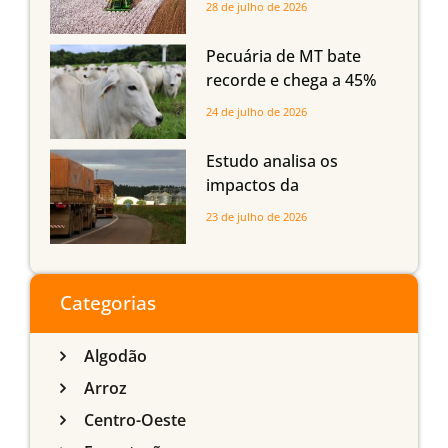
28 de julho de 2026
Grosso do Sul e
Maranhão
Pecuária de MT bate
recorde e chega a 45%
dos bovinos abatidos
24 de julho de 2026
com até 24 meses
Estudo analisa os
impactos da
infraestrutura logística
23 de julho de 2026
sobre a produção
agrícola de Mato Grosso
do Sul
Categorias
Algodão
Arroz
Centro-Oeste