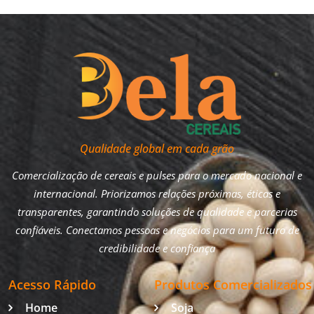
Qualidade global em cada grão
Comercialização de cereais e pulses para o mercado nacional e
internacional. Priorizamos relações próximas, éticas e
transparentes, garantindo soluções de qualidade e parcerias
confiáveis. Conectamos pessoas e negócios para um futuro de
credibilidade e confiança
Acesso Rápido
Produtos Comercializados
Home
Soja