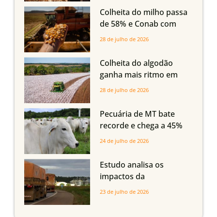
em Mato Grosso, aponta
Colheita do milho passa
Imea
de 58% e Conab com
boas produtividades em
28 de julho de 2026
Mato Grosso, mas
quedas em Tocantins,
Colheita do algodão
Maranhão e Piauí
ganha mais ritmo em
Mato Grosso, Mato
28 de julho de 2026
Grosso do Sul e
Maranhão
Pecuária de MT bate
recorde e chega a 45%
dos bovinos abatidos
24 de julho de 2026
com até 24 meses
Estudo analisa os
impactos da
infraestrutura logística
23 de julho de 2026
sobre a produção
agrícola de Mato Grosso