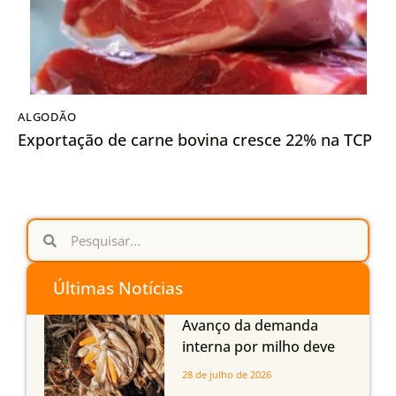
ALGODÃO
Exportação de carne bovina cresce 22% na TCP
Últimas Notícias
Avanço da demanda
interna por milho deve
compensar aumento da
28 de julho de 2026
oferta com safra recorde