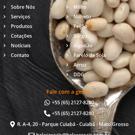
Sobre Nós
Milho
Serviços
Milheto
Produtos
Feijão
Cotações
Sorgo
Notíciais
Algodão
Contato
Farelo de Soja
Arroz
DDG
Fale com a gente
+55 (65) 2127-8280
+55 (65) 2127-8280
R. A-4, 20 - Parque Cuiabá - Cuiabá - Mato Grosso