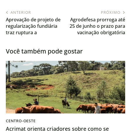
ANTERIOR
PRÓXIMO
Aprovação de projeto de
Agrodefesa prorroga até
regularização fundiária
25 de junho o prazo para
traz ruptura a
vacinação obrigatória
produtores de áreas de
contra raiva dos
fronteira em MT
herbívoros em Goiás
Você também pode gostar
CENTRO-OESTE
Acrimat orienta criadores sobre como se