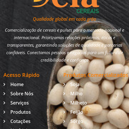
Qualidade global em cada grão
Comercialização de cereais e pulses para o mercado nacional e
internacional. Priorizamos relações próximas, éticas e
transparentes, garantindo soluções de qualidade e parcerias
confiáveis. Conectamos pessoas e negócios para um futuro de
credibilidade e confiança
Acesso Rápido
Produtos Comercializados
Home
Soja
Sobre Nós
Milho
Serviços
Milheto
Produtos
Feijão
Cotações
Sorgo