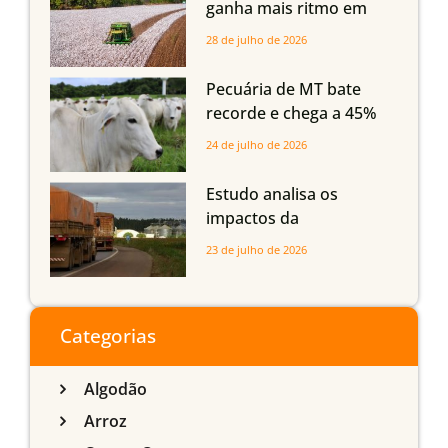
ganha mais ritmo em
Mato Grosso, Mato
28 de julho de 2026
Grosso do Sul e
Maranhão
Pecuária de MT bate
recorde e chega a 45%
dos bovinos abatidos
24 de julho de 2026
com até 24 meses
Estudo analisa os
impactos da
infraestrutura logística
23 de julho de 2026
sobre a produção
agrícola de Mato Grosso
do Sul
Categorias
Algodão
Arroz