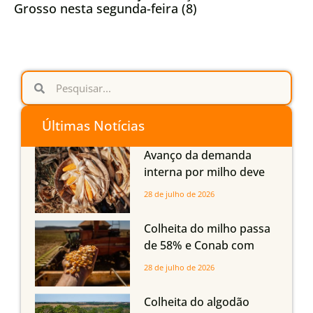
Grosso nesta segunda-feira (8)
Últimas Notícias
Avanço da demanda
interna por milho deve
compensar aumento da
28 de julho de 2026
oferta com safra recorde
em Mato Grosso, aponta
Colheita do milho passa
Imea
de 58% e Conab com
boas produtividades em
28 de julho de 2026
Mato Grosso, mas
quedas em Tocantins,
Colheita do algodão
Maranhão e Piauí