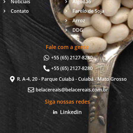
Notíciais
Algodão
Contato
Farelo de Soja
Arroz
DDG
Fale com a gente
+55 (65) 2127-8280
+55 (65) 2127-8280
R. A-4, 20 - Parque Cuiabá - Cuiabá - Mato Grosso
belacereais@belacereais.com.br
Siga nossas redes
Linkedin