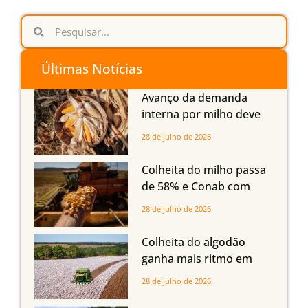
Últimas Notícias
Avanço da demanda
interna por milho deve
compensar aumento da
28 de julho de 2026
oferta com safra recorde
em Mato Grosso, aponta
Colheita do milho passa
Imea
de 58% e Conab com
boas produtividades em
28 de julho de 2026
Mato Grosso, mas
quedas em Tocantins,
Colheita do algodão
Maranhão e Piauí
ganha mais ritmo em
Mato Grosso, Mato
28 de julho de 2026
Grosso do Sul e