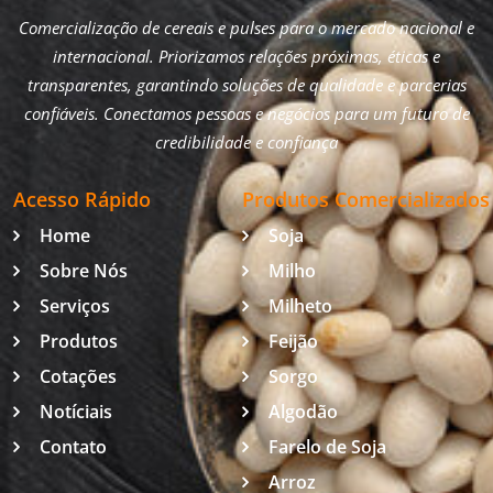
Comercialização de cereais e pulses para o mercado nacional e
internacional. Priorizamos relações próximas, éticas e
transparentes, garantindo soluções de qualidade e parcerias
confiáveis. Conectamos pessoas e negócios para um futuro de
credibilidade e confiança
Acesso Rápido
Produtos Comercializados
Home
Soja
Sobre Nós
Milho
Serviços
Milheto
Produtos
Feijão
Cotações
Sorgo
Notíciais
Algodão
Contato
Farelo de Soja
Arroz