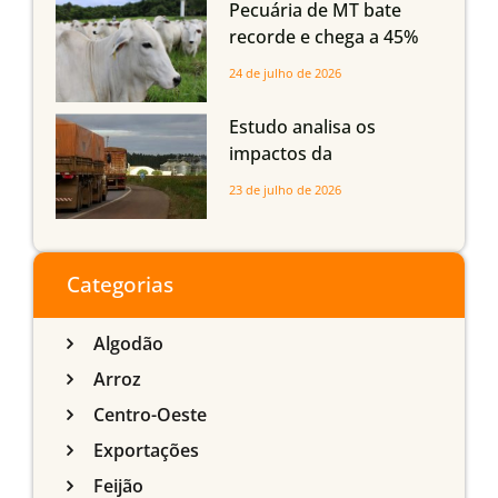
Maranhão
Pecuária de MT bate
recorde e chega a 45%
dos bovinos abatidos
24 de julho de 2026
com até 24 meses
Estudo analisa os
impactos da
infraestrutura logística
23 de julho de 2026
sobre a produção
agrícola de Mato Grosso
do Sul
Categorias
Algodão
Arroz
Centro-Oeste
Exportações
Feijão