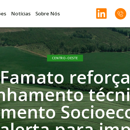
ões
Notícias
Sobre Nós
CENTRO-OESTE
Famato reforç
hamento técni
amento Socioec
alerta para im