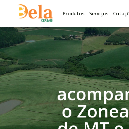
Produtos
Serviços
Cotaç
acompan
o Zone
de MT e 