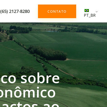
(65) 2127-8280
CONTATO
PT_BR
a
co sobre
onômico
pactos ao