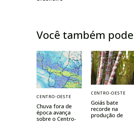
Você também pode 
CENTRO-OESTE
CENTRO-OESTE
Goiás bate
Chuva fora de
recorde na
época avança
produção de
sobre o Centro-
cana-de-açúcar e
Oeste e leva alívio
assume 2º lugar
para Mato
no Brasil