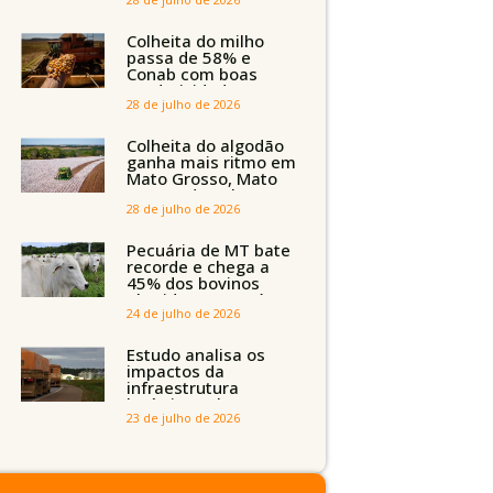
com safra recorde
em Mato Grosso,
aponta Imea
Colheita do milho
passa de 58% e
Conab com boas
produtividades em
Mato Grosso, mas
28 de julho de 2026
quedas em
Tocantins, Maranhão
Colheita do algodão
e Piauí
ganha mais ritmo em
Mato Grosso, Mato
Grosso do Sul e
Maranhão
28 de julho de 2026
Pecuária de MT bate
recorde e chega a
45% dos bovinos
abatidos com até 24
meses
24 de julho de 2026
Estudo analisa os
impactos da
infraestrutura
logística sobre a
produção agrícola de
23 de julho de 2026
Mato Grosso do Sul