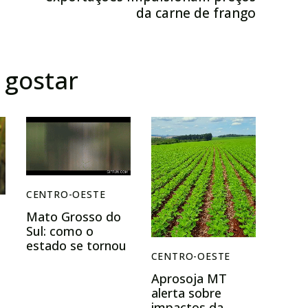
da carne de frango
gostar
CENTRO-OESTE
Mato Grosso do
Sul: como o
estado se tornou
CENTRO-OESTE
a bola da vez do
agro brasileiro
Aprosoja MT
alerta sobre
impactos da