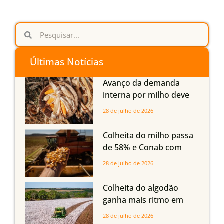
Últimas Notícias
Avanço da demanda
interna por milho deve
compensar aumento da
28 de julho de 2026
oferta com safra recorde
em Mato Grosso, aponta
Colheita do milho passa
Imea
de 58% e Conab com
boas produtividades em
28 de julho de 2026
Mato Grosso, mas
quedas em Tocantins,
Colheita do algodão
Maranhão e Piauí
ganha mais ritmo em
Mato Grosso, Mato
28 de julho de 2026