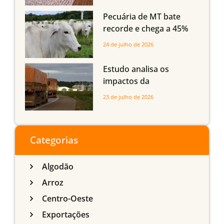
Grosso do Sul e
Maranhão
Pecuária de MT bate
recorde e chega a 45%
dos bovinos abatidos
24 de julho de 2026
com até 24 meses
Estudo analisa os
impactos da
infraestrutura logística
23 de julho de 2026
sobre a produção
agrícola de Mato Grosso
do Sul
Categorias
Algodão
Arroz
Centro-Oeste
Exportações