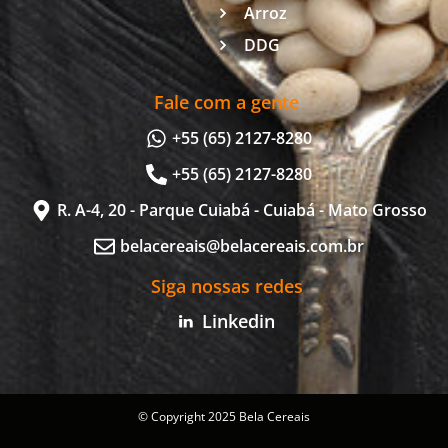
Arroz
DDG
Fale com a gente
+55 (65) 2127-8280
+55 (65) 2127-8280
R. A-4, 20 - Parque Cuiabá - Cuiabá - Mato Grosso
belacereais@belacereais.com.br
Siga nossas redes
Linkedin
© Copyright 2025 Bela Cereais