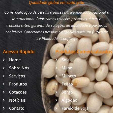
Qualidade global em cada grão
Comercialização de cereais e pulses para o mercado nacional e
internacional. Priorizamos relações próximas, éticas e
transparentes, garantindo soluções de qualidade e parcerias
confiáveis. Conectamos pessoas e negócios para um futuro de
credibilidade e confiança
Acesso Rápido
Produtos Comercializados
Home
Soja
Sobre Nós
Milho
Serviços
Milheto
Produtos
Feijão
Cotações
Sorgo
Notíciais
Algodão
Contato
Farelo de Soja