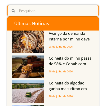
Últimas Notícias
Avanço da demanda
interna por milho deve
compensar aumento da
28 de julho de 2026
oferta com safra recorde
em Mato Grosso, aponta
Colheita do milho passa
Imea
de 58% e Conab com
boas produtividades em
28 de julho de 2026
Mato Grosso, mas
quedas em Tocantins,
Colheita do algodão
Maranhão e Piauí
ganha mais ritmo em
Mato Grosso, Mato
28 de julho de 2026
Grosso do Sul e
Maranhão