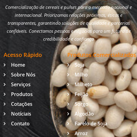
Comercialização de cereais e pulses para o mercado nacional e
internacional. Priorizamos relações próximas, éticas e
transparentes, garantindo soluções de qualidade e parcerias
confiáveis. Conectamos pessoas e negócios para um futuro de
credibilidade e confiança
Acesso Rápido
Produtos Comercializados
Home
Soja
Sobre Nós
Milho
Serviços
Milheto
Produtos
Feijão
Cotações
Sorgo
Notíciais
Algodão
Contato
Farelo de Soja
Arroz