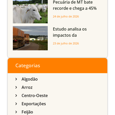
Pecuária de MT bate
recorde e chega a 45%
dos bovinos abatidos
24 de julho de 2026
com até 24 meses
Estudo analisa os
impactos da
infraestrutura logística
23 de julho de 2026
sobre a produção
agrícola de Mato Grosso
do Sul
Categorias
Algodão
Arroz
Centro-Oeste
Exportações
Feijão