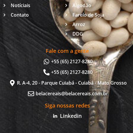
Notíciais
Algodão
Contato
Farelo de Soja
Arroz
DDG
Fale com a gente
+55 (65) 2127-8280
+55 (65) 2127-8280
R. A-4, 20 - Parque Cuiabá - Cuiabá - Mato Grosso
belacereais@belacereais.com.br
Siga nossas redes
Linkedin