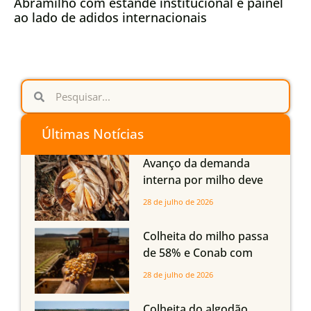
Abramilho com estande institucional e painel
ao lado de adidos internacionais
Últimas Notícias
Avanço da demanda
interna por milho deve
compensar aumento da
28 de julho de 2026
oferta com safra recorde
em Mato Grosso, aponta
Colheita do milho passa
Imea
de 58% e Conab com
boas produtividades em
28 de julho de 2026
Mato Grosso, mas
quedas em Tocantins,
Colheita do algodão