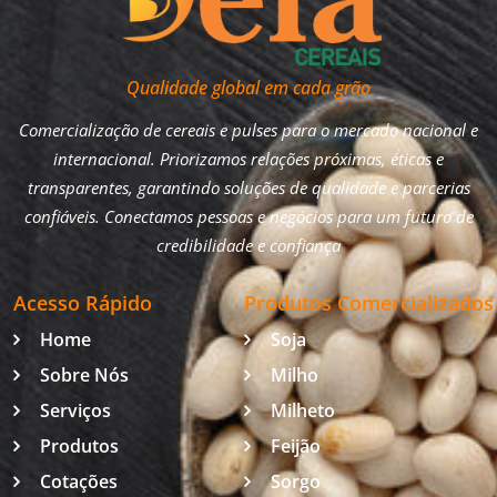
Qualidade global em cada grão
Comercialização de cereais e pulses para o mercado nacional e
internacional. Priorizamos relações próximas, éticas e
transparentes, garantindo soluções de qualidade e parcerias
confiáveis. Conectamos pessoas e negócios para um futuro de
credibilidade e confiança
Acesso Rápido
Produtos Comercializados
Home
Soja
Sobre Nós
Milho
Serviços
Milheto
Produtos
Feijão
Cotações
Sorgo