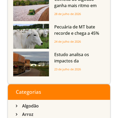
Maranhão e Piauí
ganha mais ritmo em
Mato Grosso, Mato
28 de julho de 2026
Grosso do Sul e
Maranhão
Pecuária de MT bate
recorde e chega a 45%
dos bovinos abatidos
24 de julho de 2026
com até 24 meses
Estudo analisa os
impactos da
infraestrutura logística
23 de julho de 2026
sobre a produção
agrícola de Mato Grosso
do Sul
Categorias
Algodão
Arroz