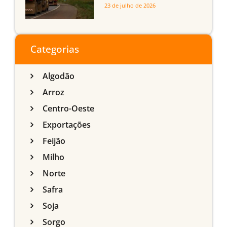
infraestrutura logística
23 de julho de 2026
sobre a produção
agrícola de Mato Grosso
do Sul
Categorias
Algodão
Arroz
Centro-Oeste
Exportações
Feijão
Milho
Norte
Safra
Soja
Sorgo