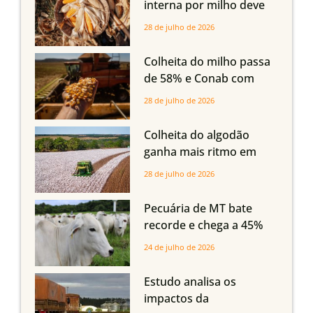
interna por milho deve
compensar aumento da
28 de julho de 2026
oferta com safra recorde
em Mato Grosso, aponta
Colheita do milho passa
Imea
de 58% e Conab com
boas produtividades em
28 de julho de 2026
Mato Grosso, mas
quedas em Tocantins,
Colheita do algodão
Maranhão e Piauí
ganha mais ritmo em
Mato Grosso, Mato
28 de julho de 2026
Grosso do Sul e
Maranhão
Pecuária de MT bate
recorde e chega a 45%
dos bovinos abatidos
24 de julho de 2026
com até 24 meses
Estudo analisa os
impactos da