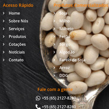
Acesso Rápido
Produtos Comercializados
Home
Soja
Sobre Nós
Milho
Serviços
Milheto
Produtos
Feijão
Cotações
Sorgo
Notíciais
Algodão
Contato
Farelo de Soja
Arroz
DDG
Fale com a gente
+55 (65) 2127-8280
+55 (65) 2127-8280