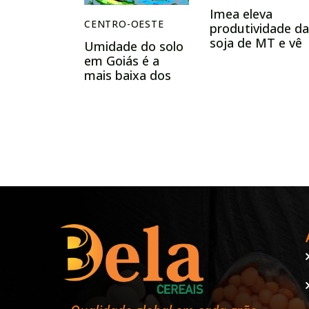
Imea eleva
CENTRO-OESTE
produtividade da
soja de MT e vê
Umidade do solo
safra acima de 5
em Goiás é a
mi t; reduz área
mais baixa dos
de algodão
últimos 20 anos,
aponta EarthDaily