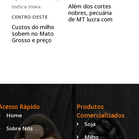
Além dos cortes
nobres, pecuária
CENTRO-OESTE
de MT lucra com
0
a venda de pênis
Custos do milho
bovino no
sobem no Mato
mercado asiático
Grosso e preço
da saca já não
cobre mais o
Custo
Operacional
Total, indica Imea
Acesso Rápido
Produtos
Comercializados
Home
Soja
Sobre Nós
Milho