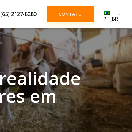
(65) 2127-8280
CONTATO
PT_BR
 realidade
res em