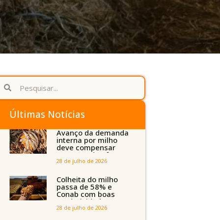
Últimas Notícias
Avanço da demanda
interna por milho
deve compensar
aumento da oferta
com safra recorde
28 de julho de 2026
em Mato Grosso,
aponta Imea
Colheita do milho
passa de 58% e
Conab com boas
produtividades em
Mato Grosso, mas
28 de julho de 2026
quedas em