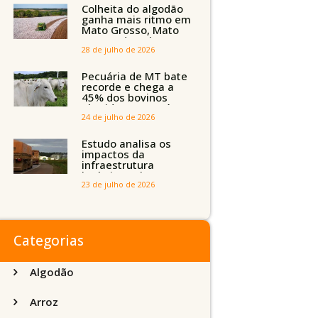
Tocantins, Maranhão
Colheita do algodão
e Piauí
ganha mais ritmo em
Mato Grosso, Mato
Grosso do Sul e
Maranhão
28 de julho de 2026
Pecuária de MT bate
recorde e chega a
45% dos bovinos
abatidos com até 24
meses
24 de julho de 2026
Estudo analisa os
impactos da
infraestrutura
logística sobre a
produção agrícola de
23 de julho de 2026
Mato Grosso do Sul
Categorias
Algodão
Arroz