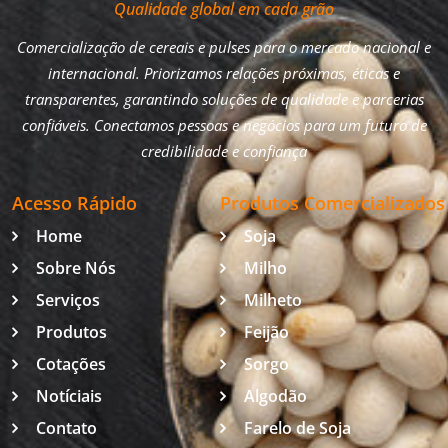
Qualidade global em cada grão
Comercialização de cereais e pulses para o mercado nacional e
internacional. Priorizamos relações próximas, éticas e
transparentes, garantindo soluções de qualidade e parcerias
confiáveis. Conectamos pessoas e negócios para um futuro de
credibilidade e confiança
Acesso Rápido
Produtos Comercializados
Home
Soja
Sobre Nós
Milho
Serviços
Milheto
Produtos
Feijão
Cotações
Sorgo
Notíciais
Algodão
Contato
Farelo de Soja