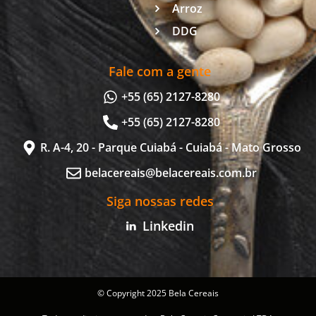
Arroz
DDG
Fale com a gente
+55 (65) 2127-8280
+55 (65) 2127-8280
R. A-4, 20 - Parque Cuiabá - Cuiabá - Mato Grosso
belacereais@belacereais.com.br
Siga nossas redes
Linkedin
© Copyright 2025 Bela Cereais