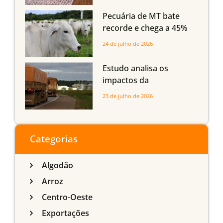
Maranhão
Pecuária de MT bate
recorde e chega a 45%
dos bovinos abatidos
24 de julho de 2026
com até 24 meses
Estudo analisa os
impactos da
infraestrutura logística
23 de julho de 2026
sobre a produção
agrícola de Mato Grosso
do Sul
Categorias
Algodão
Arroz
Centro-Oeste
Exportações