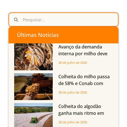
Últimas Notícias
Avanço da demanda
interna por milho deve
compensar aumento da
28 de julho de 2026
oferta com safra recorde
em Mato Grosso, aponta
Colheita do milho passa
Imea
de 58% e Conab com
boas produtividades em
28 de julho de 2026
Mato Grosso, mas
quedas em Tocantins,
Colheita do algodão
Maranhão e Piauí
ganha mais ritmo em
Mato Grosso, Mato
28 de julho de 2026
Grosso do Sul e