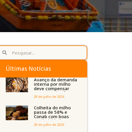
Últimas Notícias
Avanço da demanda
interna por milho
deve compensar
aumento da oferta
com safra recorde
28 de julho de 2026
em Mato Grosso,
aponta Imea
Colheita do milho
passa de 58% e
Conab com boas
produtividades em
Mato Grosso, mas
28 de julho de 2026
quedas em