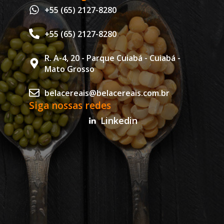
+55 (65) 2127-8280
+55 (65) 2127-8280
R. A-4, 20 - Parque Cuiabá - Cuiabá -
Mato Grosso
belacereais@belacereais.com.br
Siga nossas redes
Linkedin