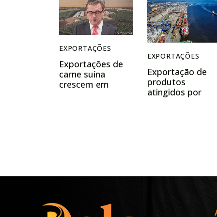
EXPORTAÇÕES
EXPORTAÇÕES
Exportações de
Exportação de
carne suína
produtos
crescem em
atingidos por
fevereiro e
tarifaço cai 22%
impulsionam o
em agosto
setor