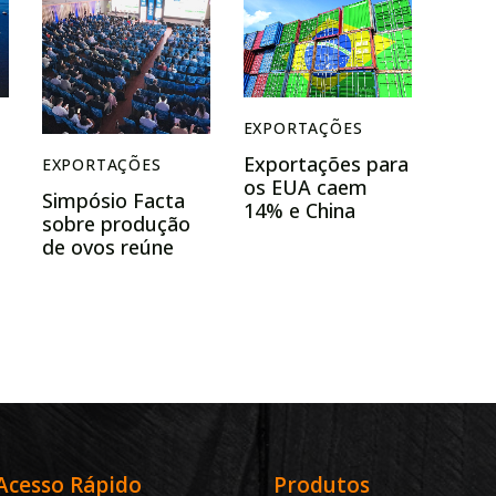
EXPORTAÇÕES
Exportações para
EXPORTAÇÕES
os EUA caem
Simpósio Facta
14% e China
sobre produção
amplia liderança
de ovos reúne
nas compras do
especialistas para
Brasil
discutir custos,
sanidade e
exportação
Acesso Rápido
Produtos