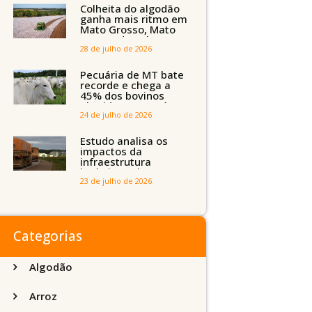
Tocantins, Maranhão
Colheita do algodão
e Piauí
ganha mais ritmo em
Mato Grosso, Mato
Grosso do Sul e
Maranhão
28 de julho de 2026
Pecuária de MT bate
recorde e chega a
45% dos bovinos
abatidos com até 24
meses
24 de julho de 2026
Estudo analisa os
impactos da
infraestrutura
logística sobre a
produção agrícola de
23 de julho de 2026
Mato Grosso do Sul
Categorias
Algodão
Arroz