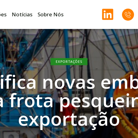
ões
Notícias
Sobre Nós
EXPORTAÇÕES
ifica novas em
a frota pesqueir
exportação