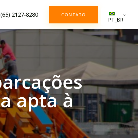
(65) 2127-8280
CONTATO
PT_BR
barcações
a apta à