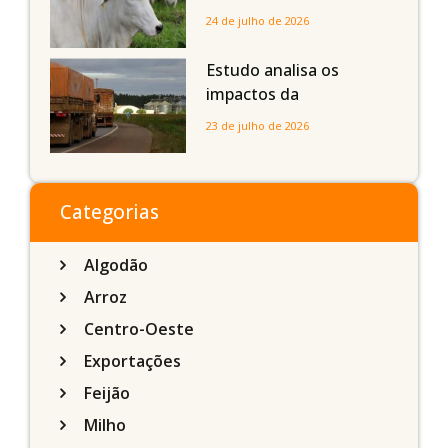
dos bovinos abatidos
24 de julho de 2026
com até 24 meses
Estudo analisa os
impactos da
infraestrutura logística
23 de julho de 2026
sobre a produção
agrícola de Mato Grosso
do Sul
Categorias
Algodão
Arroz
Centro-Oeste
Exportações
Feijão
Milho