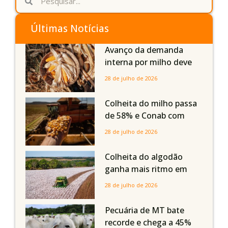
Últimas Notícias
Avanço da demanda
interna por milho deve
compensar aumento da
28 de julho de 2026
oferta com safra recorde
em Mato Grosso, aponta
Colheita do milho passa
Imea
de 58% e Conab com
boas produtividades em
28 de julho de 2026
Mato Grosso, mas
quedas em Tocantins,
Colheita do algodão
Maranhão e Piauí
ganha mais ritmo em
Mato Grosso, Mato
28 de julho de 2026
Grosso do Sul e
Maranhão
Pecuária de MT bate
recorde e chega a 45%