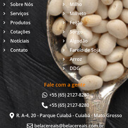
Sobre Nós
Milho
Serviços
Milheto
Produtos
Feijão
Cotações
Sorgo
Notíciais
Algodão
Contato
Farelo de Soja
Arroz
DDG
Fale com a gente
+55 (65) 2127-8280
+55 (65) 2127-8280
R. A-4, 20 - Parque Cuiabá - Cuiabá - Mato Grosso
belacereais@belacereais.com.br