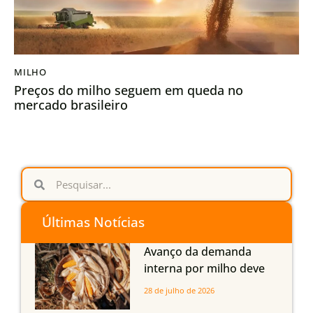
MILHO
Preços do milho seguem em queda no
mercado brasileiro
Últimas Notícias
Avanço da demanda
interna por milho deve
compensar aumento da
28 de julho de 2026
oferta com safra recorde