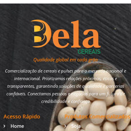
Qualidade global em cada grão
Comercialização de cereais e pulses para o mercado nacional e
internacional. Priorizamos relações próximas, éticas e
transparentes, garantindo soluções de qualidade e parcerias
confiáveis. Conectamos pessoas e negócios para um futuro de
credibilidade e confiança
Acesso Rápido
Produtos Comercializados
Home
Soja