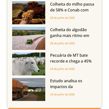
em Mato Grosso, aponta
Colheita do milho passa
Imea
de 58% e Conab com
boas produtividades em
28 de julho de 2026
Mato Grosso, mas
quedas em Tocantins,
Colheita do algodão
Maranhão e Piauí
ganha mais ritmo em
Mato Grosso, Mato
28 de julho de 2026
Grosso do Sul e
Maranhão
Pecuária de MT bate
recorde e chega a 45%
dos bovinos abatidos
24 de julho de 2026
com até 24 meses
Estudo analisa os
impactos da
infraestrutura logística
23 de julho de 2026
sobre a produção
agrícola de Mato Grosso