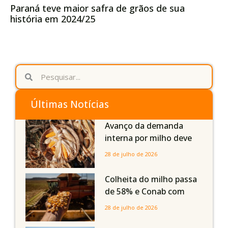
Paraná teve maior safra de grãos de sua
história em 2024/25
Últimas Notícias
Avanço da demanda
interna por milho deve
compensar aumento da
28 de julho de 2026
oferta com safra recorde
em Mato Grosso, aponta
Colheita do milho passa
Imea
de 58% e Conab com
boas produtividades em
28 de julho de 2026
Mato Grosso, mas