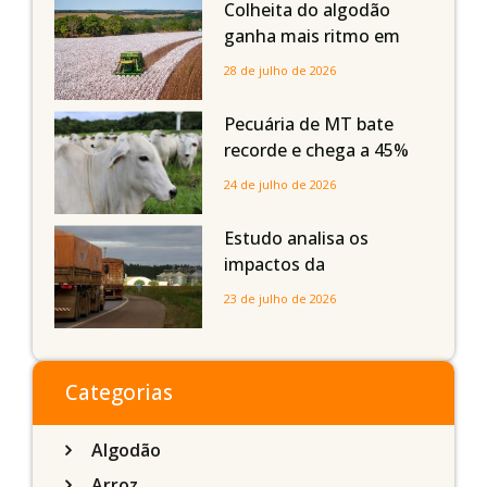
quedas em Tocantins,
Colheita do algodão
Maranhão e Piauí
ganha mais ritmo em
Mato Grosso, Mato
28 de julho de 2026
Grosso do Sul e
Maranhão
Pecuária de MT bate
recorde e chega a 45%
dos bovinos abatidos
24 de julho de 2026
com até 24 meses
Estudo analisa os
impactos da
infraestrutura logística
23 de julho de 2026
sobre a produção
agrícola de Mato Grosso
do Sul
Categorias
Algodão
Arroz