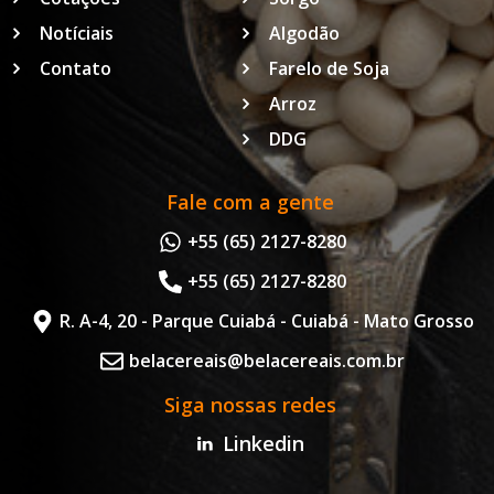
Notíciais
Algodão
Contato
Farelo de Soja
Arroz
DDG
Fale com a gente
+55 (65) 2127-8280
+55 (65) 2127-8280
R. A-4, 20 - Parque Cuiabá - Cuiabá - Mato Grosso
belacereais@belacereais.com.br
Siga nossas redes
Linkedin