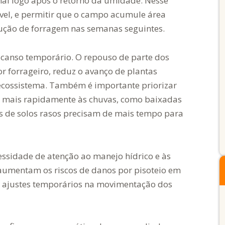
imal logo após o retorno da umidade. Nesse
rável, e permitir que o campo acumule área
odução de forragem nas semanas seguintes.
scanso temporário. O repouso de parte dos
or forrageiro, reduz o avanço de plantas
 ecossistema. Também é importante priorizar
 mais rapidamente às chuvas, como baixadas
s de solos rasos precisam de mais tempo para
ssidade de atenção ao manejo hídrico e às
 aumentam os riscos de danos por pisoteio em
ige ajustes temporários na movimentação dos