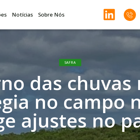
ões
Notícias
Sobre Nós
SAFRA
rno das chuvas
égia no campo n
ge ajustes no p