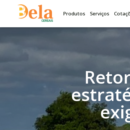
Produtos
Serviços
Cotaç
Reto
estrat
exi