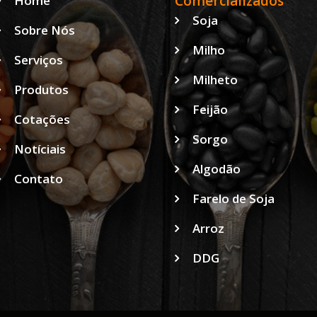
Comercializados
Home
Soja
Sobre Nós
Milho
Serviços
Milheto
Produtos
Feijão
Cotações
Sorgo
Notíciais
Algodão
Contato
Farelo de Soja
Arroz
DDG