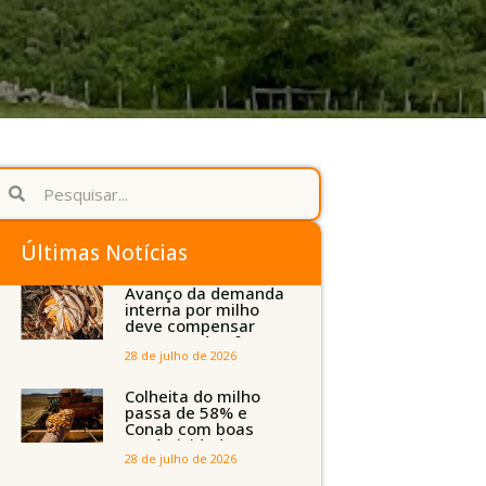
Últimas Notícias
Avanço da demanda
interna por milho
deve compensar
aumento da oferta
com safra recorde
28 de julho de 2026
em Mato Grosso,
aponta Imea
Colheita do milho
passa de 58% e
Conab com boas
produtividades em
Mato Grosso, mas
28 de julho de 2026
quedas em