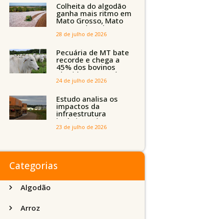
Tocantins, Maranhão
Colheita do algodão
e Piauí
ganha mais ritmo em
Mato Grosso, Mato
Grosso do Sul e
Maranhão
28 de julho de 2026
Pecuária de MT bate
recorde e chega a
45% dos bovinos
abatidos com até 24
meses
24 de julho de 2026
Estudo analisa os
impactos da
infraestrutura
logística sobre a
produção agrícola de
23 de julho de 2026
Mato Grosso do Sul
Categorias
Algodão
Arroz