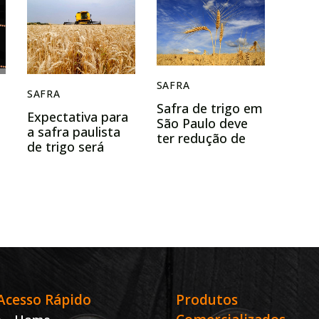
SAFRA
SAFRA
Safra de trigo em
Expectativa para
São Paulo deve
a safra paulista
ter redução de
de trigo será
área em 2026
apresentada em
reunião da
Câmara Setorial
Acesso Rápido
Produtos