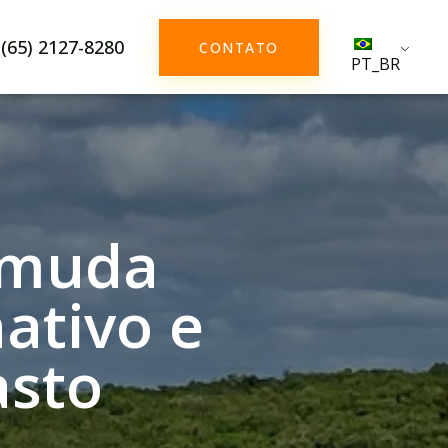
(65) 2127-8280
CONTATO
PT_BR
 muda
ativo e
asto