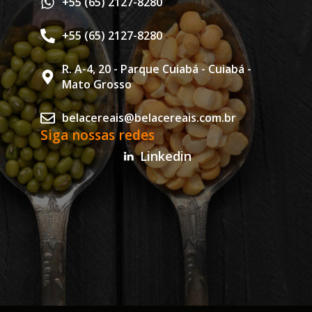
+55 (65) 2127-8280
+55 (65) 2127-8280
R. A-4, 20 - Parque Cuiabá - Cuiabá -
Mato Grosso
belacereais@belacereais.com.br
Siga nossas redes
Linkedin