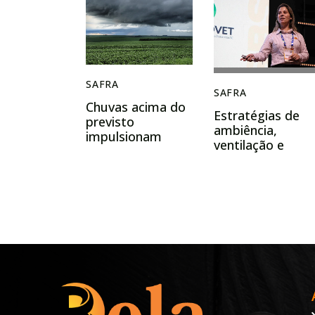
SAFRA
SAFRA
Chuvas acima do
Estratégias de
previsto
ambiência,
impulsionam
ventilação e
expectativa para
temperatura
a 2ª safra no
contribuem para
Brasil
aperfeiçoar o
desempenho das
granjas