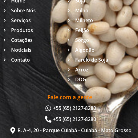
Home
Soja
Sobre Nós
Milho
Serviços
Milheto
Produtos
Feijão
Cotações
Sorgo
Notíciais
Algodão
Contato
Farelo de Soja
Arroz
DDG
Fale com a gente
+55 (65) 2127-8280
+55 (65) 2127-8280
R. A-4, 20 - Parque Cuiabá - Cuiabá - Mato Grosso