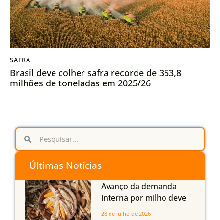
SAFRA
Brasil deve colher safra recorde de 353,8
milhões de toneladas em 2025/26
Últimas Notícias
Avanço da demanda
interna por milho deve
compensar aumento da
28 de julho de 2026