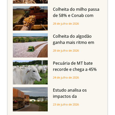
oferta com safra recorde
em Mato Grosso, aponta
Colheita do milho passa
Imea
de 58% e Conab com
boas produtividades em
28 de julho de 2026
Mato Grosso, mas
quedas em Tocantins,
Colheita do algodão
Maranhão e Piauí
ganha mais ritmo em
Mato Grosso, Mato
28 de julho de 2026
Grosso do Sul e
Maranhão
Pecuária de MT bate
recorde e chega a 45%
dos bovinos abatidos
24 de julho de 2026
com até 24 meses
Estudo analisa os
impactos da
infraestrutura logística
23 de julho de 2026
sobre a produção
agrícola de Mato Grosso