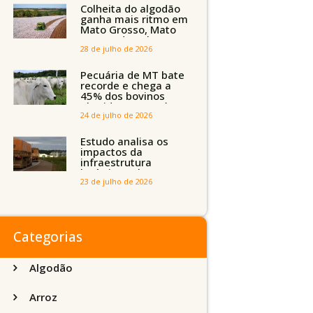
Tocantins, Maranhão
Colheita do algodão
e Piauí
ganha mais ritmo em
Mato Grosso, Mato
Grosso do Sul e
Maranhão
28 de julho de 2026
Pecuária de MT bate
recorde e chega a
45% dos bovinos
abatidos com até 24
meses
24 de julho de 2026
Estudo analisa os
impactos da
infraestrutura
logística sobre a
produção agrícola de
23 de julho de 2026
Mato Grosso do Sul
Categorias
Algodão
Arroz