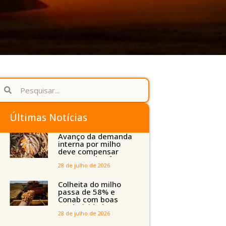
Últimas Notícias
Avanço da demanda
interna por milho
deve compensar
aumento da oferta
com safra recorde
28 de julho de 2026
em Mato Grosso,
aponta Imea
Colheita do milho
passa de 58% e
Conab com boas
produtividades em
Mato Grosso, mas
28 de julho de 2026
quedas em