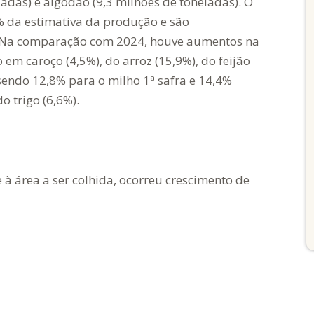
adas) e algodão (9,3 milhões de toneladas). O
7% da estimativa da produção e são
a. Na comparação com 2024, houve aumentos na
m caroço (4,5%), do arroz (15,9%), do feijão
 sendo 12,8% para o milho 1ª safra e 14,4%
o trigo (6,6%).
 à área a ser colhida, ocorreu crescimento de