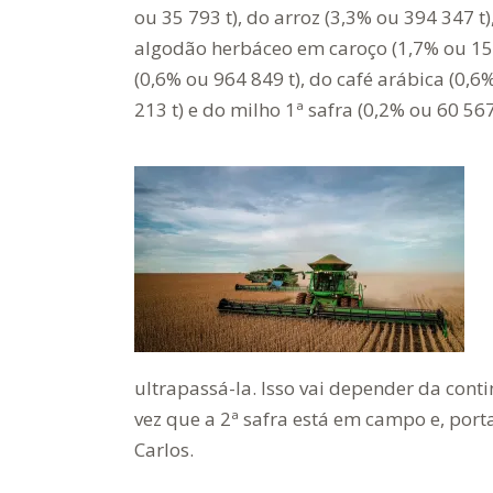
ou 35 793 t), do arroz (3,3% ou 394 347 t)
algodão herbáceo em caroço (1,7% ou 151 
(0,6% ou 964 849 t), do café arábica (0,6
213 t) e do milho 1ª safra (0,2% ou 60 567 
ultrapassá-la. Isso vai depender da con
vez que a 2ª safra está em campo e, port
Carlos.