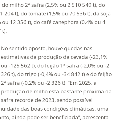
, do milho 2ª safra (2,5% ou 2 510 549 t), do
204 t), do tomate (1,5% ou 70 536 t), da soja
% ou 12 356 t), do café canephora (0,4% ou 4
t).
No sentido oposto, houve quedas nas
estimativas da produção da cevada (-23,1%
ou -125 562 t), do feijão 1ª safra (-2,0% ou -2
326 t), do trigo (-0,4% ou -34 842 t) e do feijão
2ª safra (-0,2% ou -2 326 t). “Em 2025, a
produção de milho está bastante próxima da
safra recorde de 2023, sendo possível
tinuidade das boas condições climáticas, uma
anto, ainda pode ser beneficiada”, acrescenta