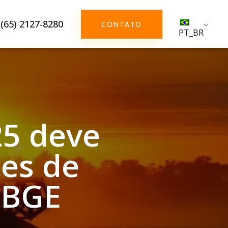
(65) 2127-8280
CONTATO
PT_BR
25 deve
ões de
IBGE