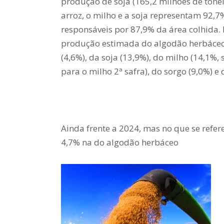
produção de soja (165,2 milhões de tonel
arroz, o milho e a soja representam 92,
responsáveis por 87,9% da área colhid
produção estimada do algodão herbáceo e
(4,6%), da soja (13,9%), do milho (14,1%,
para o milho 2ª safra), do sorgo (9,0%) e d
Ainda frente a 2024, mas no que se refere
4,7% na do algodão herbáceo