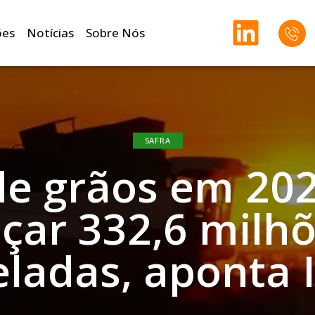
ões
Notícias
Sobre Nós
SAFRA
de grãos em 20
çar 332,6 milh
eladas, aponta 