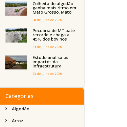
Tocantins, Maranhão
Colheita do algodão
e Piauí
ganha mais ritmo em
Mato Grosso, Mato
Grosso do Sul e
Maranhão
28 de julho de 2026
Pecuária de MT bate
recorde e chega a
45% dos bovinos
abatidos com até 24
meses
24 de julho de 2026
Estudo analisa os
impactos da
infraestrutura
logística sobre a
produção agrícola de
23 de julho de 2026
Mato Grosso do Sul
Categorias
Algodão
Arroz