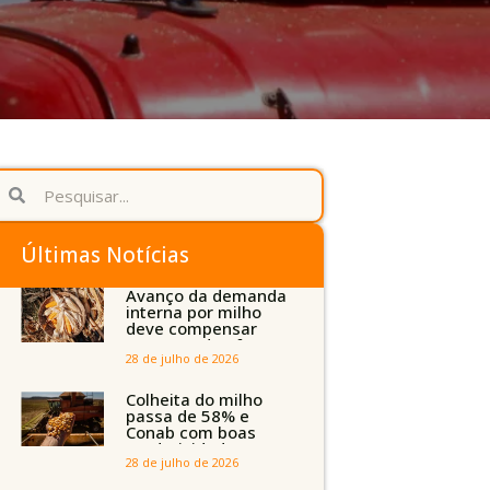
Últimas Notícias
Avanço da demanda
interna por milho
deve compensar
aumento da oferta
com safra recorde
28 de julho de 2026
em Mato Grosso,
aponta Imea
Colheita do milho
passa de 58% e
Conab com boas
produtividades em
Mato Grosso, mas
28 de julho de 2026
quedas em