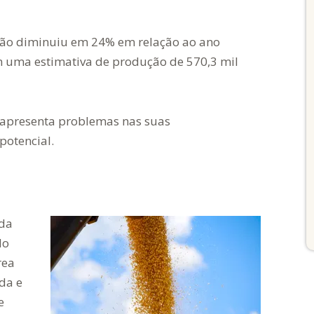
ijão diminuiu em 24% em relação ao ano
om uma estimativa de produção de 570,3 mil
a apresenta problemas nas suas
potencial.
 da
do
rea
da e
e