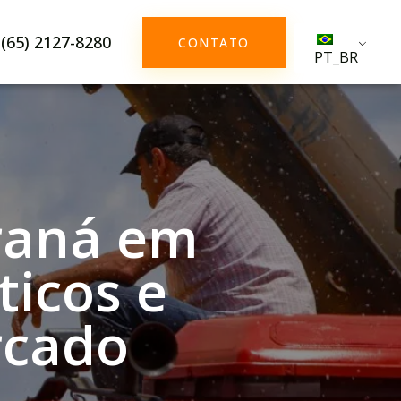
(65) 2127-8280
CONTATO
PT_BR
raná em
ticos e
rcado