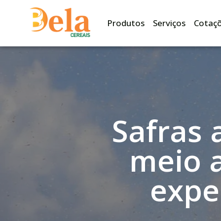
Produtos
Serviços
Cotaç
Safras
meio a
expe