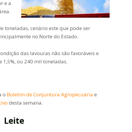
r e a
área.
e toneladas, cenário este que pode ser
rincipalmente no Norte do Estado.
condição das lavouras não são favoráveis e
de 1,5%, ou 240 mil toneladas.
a o
Boletim de Conjuntura Agropecuária
e
tivo
desta semana.
Leite