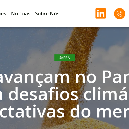
ões
Notícias
Sobre Nós
SAFRA
 avançam no Pa
 desafios climá
ctativas do me