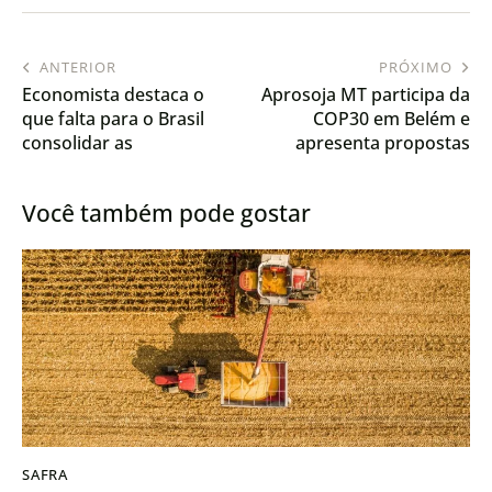
ANTERIOR
PRÓXIMO
Economista destaca o
Aprosoja MT participa da
que falta para o Brasil
COP30 em Belém e
consolidar as
apresenta propostas
exportações de nutrição
para uma agenda
animal
climática tropical,
Você também pode gostar
soberana e produtiva
SAFRA