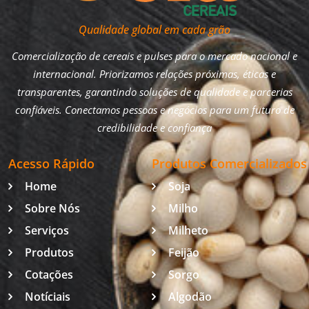
Qualidade global em cada grão
Comercialização de cereais e pulses para o mercado nacional e
internacional. Priorizamos relações próximas, éticas e
transparentes, garantindo soluções de qualidade e parcerias
confiáveis. Conectamos pessoas e negócios para um futuro de
credibilidade e confiança
Acesso Rápido
Produtos Comercializados
Home
Soja
Sobre Nós
Milho
Serviços
Milheto
Produtos
Feijão
Cotações
Sorgo
Notíciais
Algodão