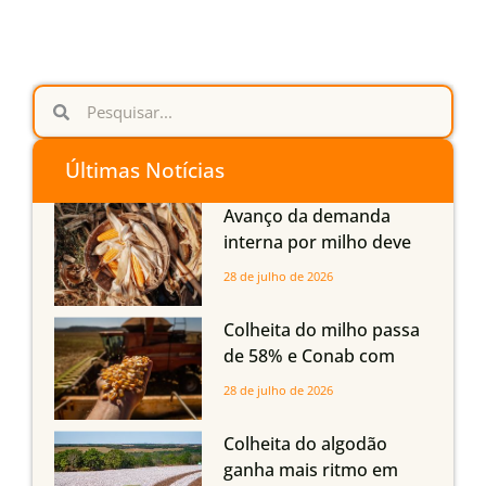
Últimas Notícias
Avanço da demanda
interna por milho deve
compensar aumento da
28 de julho de 2026
oferta com safra recorde
em Mato Grosso, aponta
Colheita do milho passa
Imea
de 58% e Conab com
boas produtividades em
28 de julho de 2026
Mato Grosso, mas
quedas em Tocantins,
Colheita do algodão
Maranhão e Piauí
ganha mais ritmo em