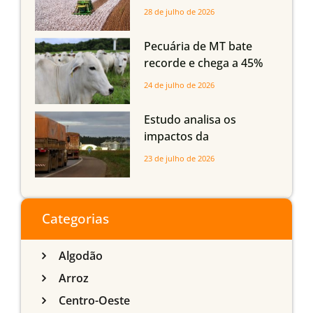
Mato Grosso, Mato
28 de julho de 2026
Grosso do Sul e
Maranhão
Pecuária de MT bate
recorde e chega a 45%
dos bovinos abatidos
24 de julho de 2026
com até 24 meses
Estudo analisa os
impactos da
infraestrutura logística
23 de julho de 2026
sobre a produção
agrícola de Mato Grosso
do Sul
Categorias
Algodão
Arroz
Centro-Oeste