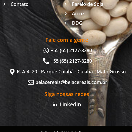
Contato
Farelo de Soja
Arroz
DDG
Fale com a gente
+55 (65) 2127-8280
+55 (65) 2127-8280
R. A-4, 20 - Parque Cuiabá - Cuiabá - Mato Grosso
belacereais@belacereais.com.br
Siga nossas redes
Linkedin