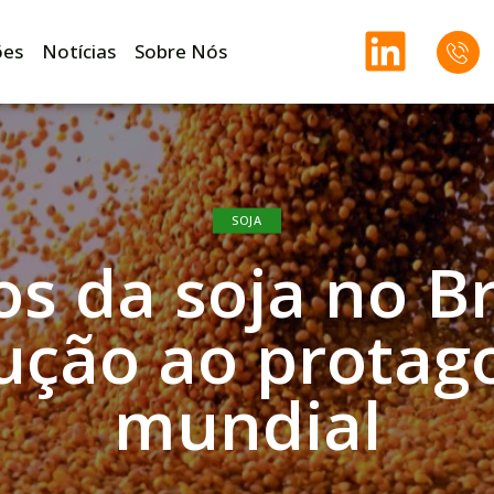
ões
Notícias
Sobre Nós
SOJA
s da soja no Br
ução ao prota
mundial