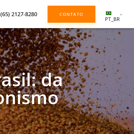
(65) 2127-8280
CONTATO
PT_BR
asil: da
gonismo