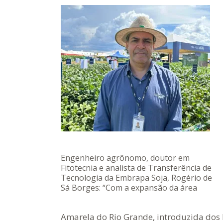
Engenheiro agrônomo, doutor em
Fitotecnia e analista de Transferência de
Tecnologia da Embrapa Soja, Rogério de
Sá Borges: “Com a expansão da área
cultivada, novos problemas aparecem,
exigindo que a pesquisa esteja sempre
Amarela do Rio Grande, introduzida dos 
um passo à frente para antecipar e