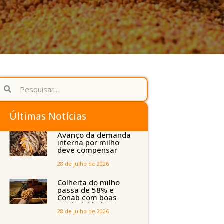
Últimas Notícias
Avanço da demanda
interna por milho
deve compensar
aumento da oferta
com safra recorde
28 de julho de 2026
em Mato Grosso,
aponta Imea
Colheita do milho
passa de 58% e
Conab com boas
produtividades em
Mato Grosso, mas
28 de julho de 2026
quedas em