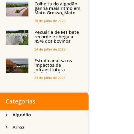
Tocantins, Maranhão
Colheita do algodão
e Piauí
ganha mais ritmo em
Mato Grosso, Mato
Grosso do Sul e
Maranhão
28 de julho de 2026
Pecuária de MT bate
recorde e chega a
45% dos bovinos
abatidos com até 24
meses
24 de julho de 2026
Estudo analisa os
impactos da
infraestrutura
logística sobre a
produção agrícola de
23 de julho de 2026
Mato Grosso do Sul
Categorias
Algodão
Arroz