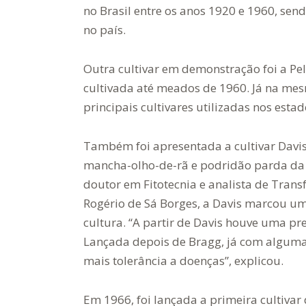
prevenir impactos expressivos no
no Brasil entre os anos 1920 e 1960, se
campo” – Foto: Jaqueline Galvão/OP Rural
no país.
Outra cultivar em demonstração foi a Pe
cultivada até meados de 1960. Já na me
principais cultivares utilizadas nos esta
Também foi apresentada a cultivar Davis
mancha-olho-de-rã e podridão parda da
doutor em Fitotecnia e analista de Tran
Rogério de Sá Borges, a Davis marcou u
cultura. “A partir de Davis houve uma 
Lançada depois de Bragg, já com algumas 
mais tolerância a doenças”, explicou.
Em 1966, foi lançada a primeira cultivar