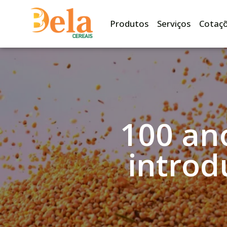
Produtos
Serviços
Cotaç
100 ano
introd