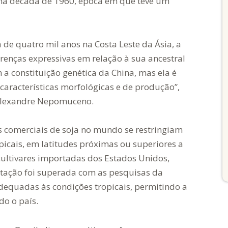
na década de 1960, época em que teve um
de quatro mil anos na Costa Leste da Ásia, a
renças expressivas em relação à sua ancestral
a constituição genética da China, mas ela é
características morfológicas e de produção”,
 Alexandre Nepomuceno.
os comerciais de soja no mundo se restringiam
picais, em latitudes próximas ou superiores a
 cultivares importadas dos Estados Unidos,
itação foi superada com as pesquisas da
equadas às condições tropicais, permitindo a
do o país.