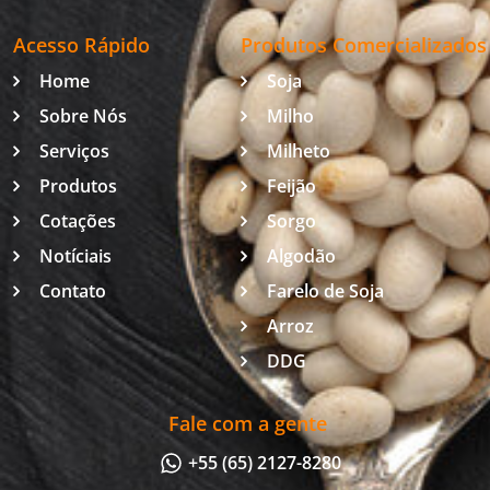
Acesso Rápido
Produtos Comercializados
Home
Soja
Sobre Nós
Milho
Serviços
Milheto
Produtos
Feijão
Cotações
Sorgo
Notíciais
Algodão
Contato
Farelo de Soja
Arroz
DDG
Fale com a gente
+55 (65) 2127-8280