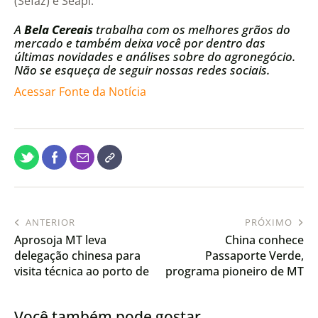
(Sefaz) e Seapi.
A
Bela Cereais
trabalha com os melhores grãos do
mercado e também deixa você por dentro das
últimas novidades e análises sobre do agronegócio.
Não se esqueça de seguir nossas redes sociais.
Acessar Fonte da Notícia
ANTERIOR
PRÓXIMO
Aprosoja MT leva
China conhece
delegação chinesa para
Passaporte Verde,
visita técnica ao porto de
programa pioneiro de MT
Barcarena durante a
de monitoramento
COP30
socioambiental do
Você também pode gostar
rebanho