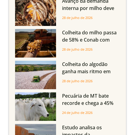
Avanço da demanda
interna por milho deve
compensar aumento da
28 de julho de 2026
oferta com safra recorde
em Mato Grosso, aponta
Colheita do milho passa
Imea
de 58% e Conab com
boas produtividades em
28 de julho de 2026
Mato Grosso, mas
quedas em Tocantins,
Colheita do algodão
Maranhão e Piauí
ganha mais ritmo em
Mato Grosso, Mato
28 de julho de 2026
Grosso do Sul e
Maranhão
Pecuária de MT bate
recorde e chega a 45%
dos bovinos abatidos
24 de julho de 2026
com até 24 meses
Estudo analisa os
impactos da