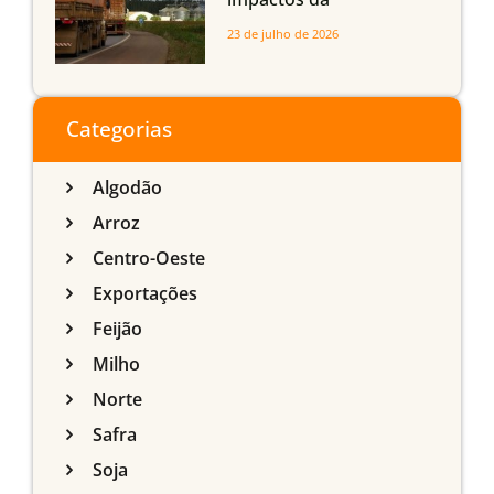
infraestrutura logística
23 de julho de 2026
sobre a produção
agrícola de Mato Grosso
do Sul
Categorias
Algodão
Arroz
Centro-Oeste
Exportações
Feijão
Milho
Norte
Safra
Soja