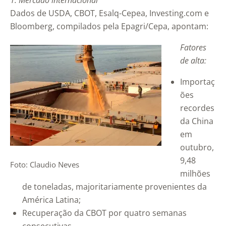
1. Mercado internacional
Dados de USDA, CBOT, Esalq-Cepea, Investing.com e
Bloomberg, compilados pela Epagri/Cepa, apontam:
Fatores
de alta:
Importaç
ões
recordes
da China
em
outubro,
9,48
Foto: Claudio Neves
milhões
de toneladas, majoritariamente provenientes da
América Latina;
Recuperação da CBOT por quatro semanas