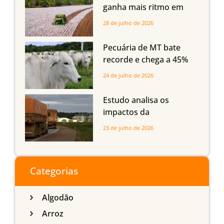
Maranhão e Piauí
ganha mais ritmo em
Mato Grosso, Mato
28 de julho de 2026
Grosso do Sul e
Maranhão
Pecuária de MT bate
recorde e chega a 45%
dos bovinos abatidos
24 de julho de 2026
com até 24 meses
Estudo analisa os
impactos da
infraestrutura logística
23 de julho de 2026
sobre a produção
agrícola de Mato Grosso
do Sul
Categorias
Algodão
Arroz