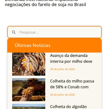
negociações do farelo de soja no Brasil
Últimas Notícias
Avanço da demanda
interna por milho deve
compensar aumento da
28 de julho de 2026
oferta com safra recorde
em Mato Grosso, aponta
Colheita do milho passa
Imea
de 58% e Conab com
boas produtividades em
28 de julho de 2026
Mato Grosso, mas
quedas em Tocantins,
Colheita do algodão