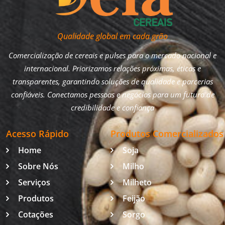
Qualidade global em cada grão
Comercialização de cereais e pulses para o mercado nacional e
internacional. Priorizamos relações próximas, éticas e
transparentes, garantindo soluções de qualidade e parcerias
confiáveis. Conectamos pessoas e negócios para um futuro de
credibilidade e confiança
Acesso Rápido
Produtos Comercializados
Home
Soja
Sobre Nós
Milho
Serviços
Milheto
Produtos
Feijão
Cotações
Sorgo