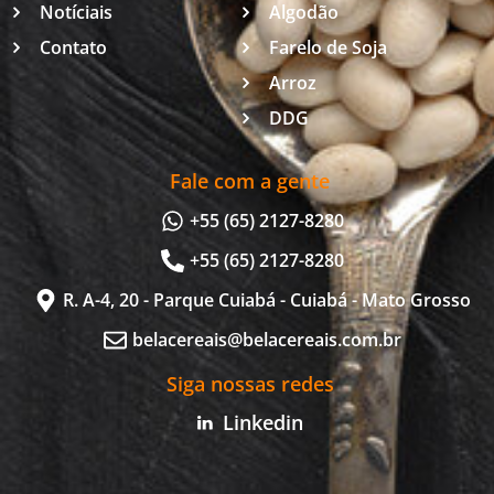
Notíciais
Algodão
Contato
Farelo de Soja
Arroz
DDG
Fale com a gente
+55 (65) 2127-8280
+55 (65) 2127-8280
R. A-4, 20 - Parque Cuiabá - Cuiabá - Mato Grosso
belacereais@belacereais.com.br
Siga nossas redes
Linkedin