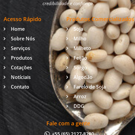
credibilidade e confiança
Acesso Rápido
Produtos Comercializados
Home
Soja
Sobre Nós
Milho
Serviços
Milheto
Produtos
Feijão
Cotações
Sorgo
Notíciais
Algodão
Contato
Farelo de Soja
Arroz
DDG
Fale com a gente
+55 (65) 2127-8280