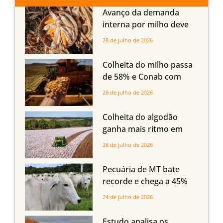
Avanço da demanda
interna por milho deve
compensar aumento da
28 de julho de 2026
oferta com safra recorde
em Mato Grosso, aponta
Colheita do milho passa
Imea
de 58% e Conab com
boas produtividades em
28 de julho de 2026
Mato Grosso, mas
quedas em Tocantins,
Colheita do algodão
Maranhão e Piauí
ganha mais ritmo em
Mato Grosso, Mato
28 de julho de 2026
Grosso do Sul e
Maranhão
Pecuária de MT bate
recorde e chega a 45%
dos bovinos abatidos
24 de julho de 2026
com até 24 meses
Estudo analisa os