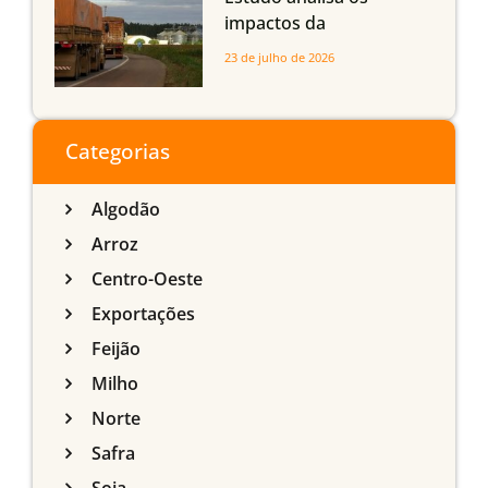
impactos da
infraestrutura logística
23 de julho de 2026
sobre a produção
agrícola de Mato Grosso
do Sul
Categorias
Algodão
Arroz
Centro-Oeste
Exportações
Feijão
Milho
Norte
Safra