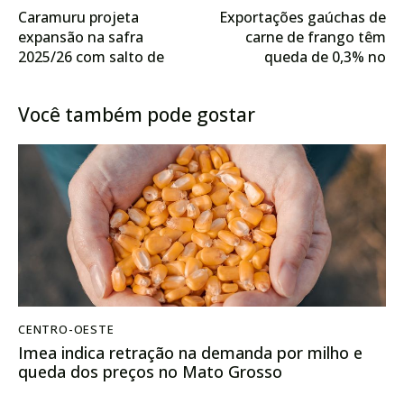
Caramuru projeta
Exportações gaúchas de
expansão na safra
carne de frango têm
2025/26 com salto de
queda de 0,3% no
50% na originação de
trimestre e alta de 6,3%
soja não transgênica em
na receita
Você também pode gostar
Mato Grosso
CENTRO-OESTE
Imea indica retração na demanda por milho e
queda dos preços no Mato Grosso