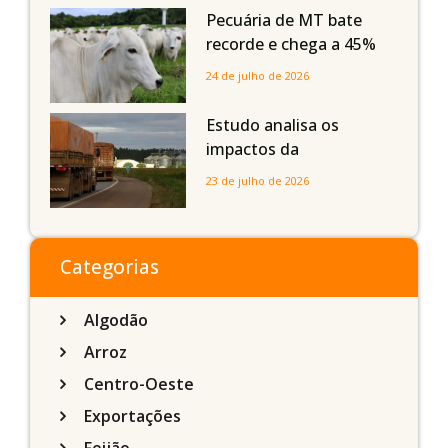
Maranhão
Pecuária de MT bate
recorde e chega a 45%
dos bovinos abatidos
24 de julho de 2026
com até 24 meses
Estudo analisa os
impactos da
infraestrutura logística
23 de julho de 2026
sobre a produção
agrícola de Mato Grosso
do Sul
Categorias
Algodão
Arroz
Centro-Oeste
Exportações
Feijão