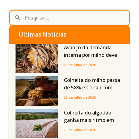
Últimas Notícias
Avanço da demanda
interna por milho deve
compensar aumento da
28 de julho de 2026
oferta com safra recorde
em Mato Grosso, aponta
Colheita do milho passa
Imea
de 58% e Conab com
boas produtividades em
28 de julho de 2026
Mato Grosso, mas
quedas em Tocantins,
Colheita do algodão
Maranhão e Piauí
ganha mais ritmo em
Mato Grosso, Mato
28 de julho de 2026
Grosso do Sul e