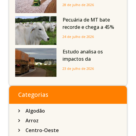
Mato Grosso, Mato
28 de julho de 2026
Grosso do Sul e
Maranhão
Pecuária de MT bate
recorde e chega a 45%
dos bovinos abatidos
24 de julho de 2026
com até 24 meses
Estudo analisa os
impactos da
infraestrutura logística
23 de julho de 2026
sobre a produção
agrícola de Mato Grosso
do Sul
Categorias
Algodão
Arroz
Centro-Oeste