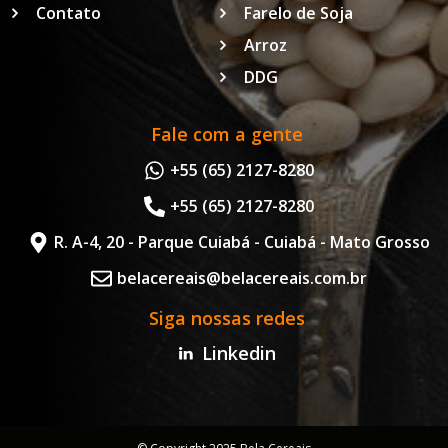
Contato
Farelo de Soja
Arroz
DDG
Fale com a gente
+55 (65) 2127-8280
+55 (65) 2127-8280
R. A-4, 20 - Parque Cuiabá - Cuiabá - Mato Grosso
belacereais@belacereais.com.br
Siga nossas redes
Linkedin