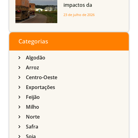
impactos da
infraestrutura logística
23 de julho de 2026
sobre a produção
agrícola de Mato Grosso
do Sul
Categorias
Algodão
Arroz
Centro-Oeste
Exportações
Feijão
Milho
Norte
Safra
Soja