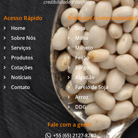
credibilidade e confiança
Acesso Rápido
Produtos Comercializados
Home
Soja
Sobre Nós
Milho
Serviços
Milheto
Produtos
Feijão
Cotações
Sorgo
Notíciais
Algodão
Contato
Farelo de Soja
Arroz
DDG
Fale com a gente
+55 (65) 2127-8280