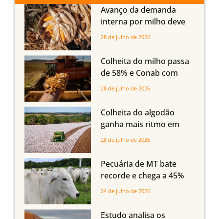
Avanço da demanda
interna por milho deve
compensar aumento da
28 de julho de 2026
oferta com safra recorde
em Mato Grosso, aponta
Colheita do milho passa
Imea
de 58% e Conab com
boas produtividades em
28 de julho de 2026
Mato Grosso, mas
quedas em Tocantins,
Colheita do algodão
Maranhão e Piauí
ganha mais ritmo em
Mato Grosso, Mato
28 de julho de 2026
Grosso do Sul e
Maranhão
Pecuária de MT bate
recorde e chega a 45%
dos bovinos abatidos
24 de julho de 2026
com até 24 meses
Estudo analisa os