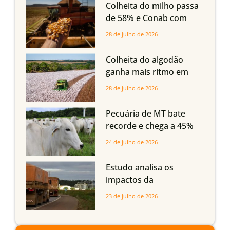
em Mato Grosso, aponta
Colheita do milho passa
Imea
de 58% e Conab com
boas produtividades em
28 de julho de 2026
Mato Grosso, mas
quedas em Tocantins,
Colheita do algodão
Maranhão e Piauí
ganha mais ritmo em
Mato Grosso, Mato
28 de julho de 2026
Grosso do Sul e
Maranhão
Pecuária de MT bate
recorde e chega a 45%
dos bovinos abatidos
24 de julho de 2026
com até 24 meses
Estudo analisa os
impactos da
infraestrutura logística
23 de julho de 2026
sobre a produção
agrícola de Mato Grosso
do Sul