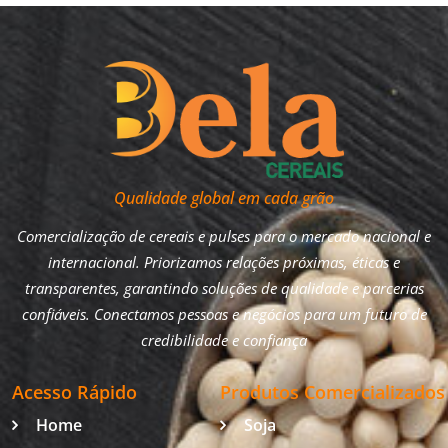
Qualidade global em cada grão
Comercialização de cereais e pulses para o mercado nacional e
internacional. Priorizamos relações próximas, éticas e
transparentes, garantindo soluções de qualidade e parcerias
confiáveis. Conectamos pessoas e negócios para um futuro de
credibilidade e confiança
Acesso Rápido
Produtos Comercializados
Home
Soja