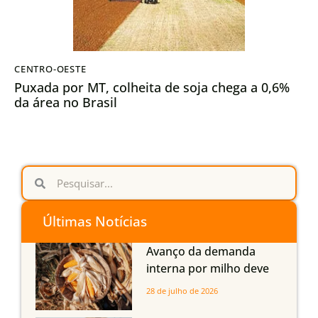
CENTRO-OESTE
Puxada por MT, colheita de soja chega a 0,6%
da área no Brasil
Últimas Notícias
Avanço da demanda
interna por milho deve
compensar aumento da
28 de julho de 2026
oferta com safra recorde