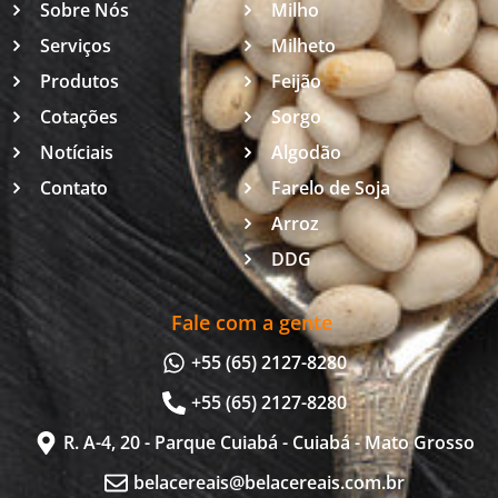
Sobre Nós
Milho
Serviços
Milheto
Produtos
Feijão
Cotações
Sorgo
Notíciais
Algodão
Contato
Farelo de Soja
Arroz
DDG
Fale com a gente
+55 (65) 2127-8280
+55 (65) 2127-8280
R. A-4, 20 - Parque Cuiabá - Cuiabá - Mato Grosso
belacereais@belacereais.com.br