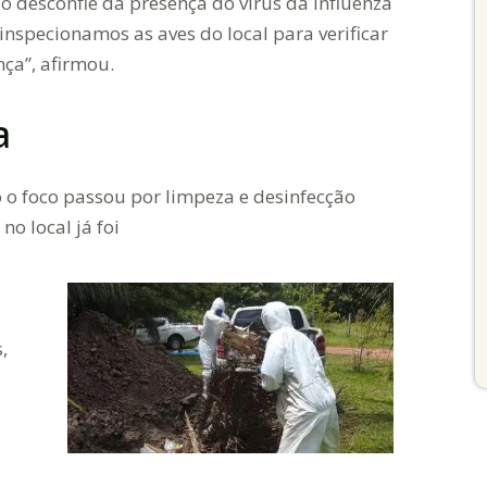
o desconfie da presença do vírus da Influenza
inspecionamos as aves do local para verificar
ça”, afirmou.
a
o o foco passou por limpeza e desinfecção
no local já foi
,