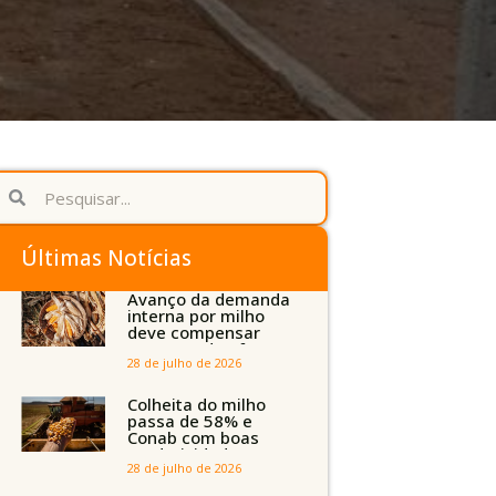
Últimas Notícias
Avanço da demanda
interna por milho
deve compensar
aumento da oferta
com safra recorde
28 de julho de 2026
em Mato Grosso,
aponta Imea
Colheita do milho
passa de 58% e
Conab com boas
produtividades em
Mato Grosso, mas
28 de julho de 2026
quedas em