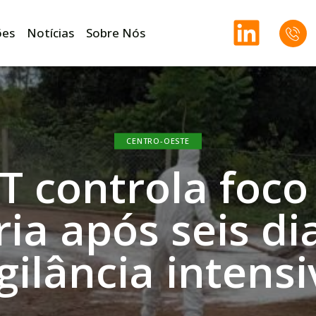
ões
Notícias
Sobre Nós
CENTRO-OESTE
 controla foco
ria após seis di
gilância intensi