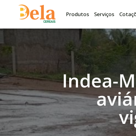
Produtos
Serviços
Cotaç
Indea-MT
aviá
vi