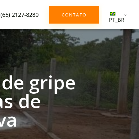
(65) 2127-8280
CONTATO
PT_BR
 de gripe
as de
va