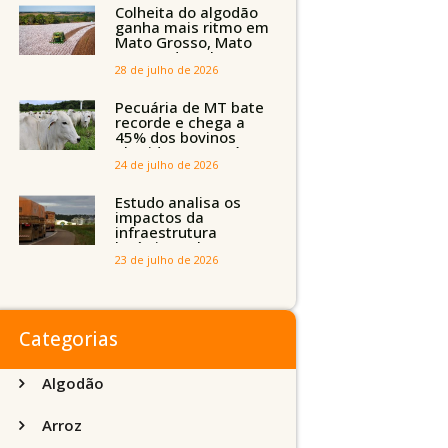
Tocantins, Maranhão
Colheita do algodão
e Piauí
ganha mais ritmo em
Mato Grosso, Mato
Grosso do Sul e
Maranhão
28 de julho de 2026
Pecuária de MT bate
recorde e chega a
45% dos bovinos
abatidos com até 24
meses
24 de julho de 2026
Estudo analisa os
impactos da
infraestrutura
logística sobre a
produção agrícola de
23 de julho de 2026
Mato Grosso do Sul
Categorias
Algodão
Arroz