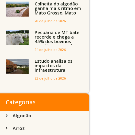
Tocantins, Maranhão
Colheita do algodão
e Piauí
ganha mais ritmo em
Mato Grosso, Mato
Grosso do Sul e
Maranhão
28 de julho de 2026
Pecuária de MT bate
recorde e chega a
45% dos bovinos
abatidos com até 24
meses
24 de julho de 2026
Estudo analisa os
impactos da
infraestrutura
logística sobre a
produção agrícola de
23 de julho de 2026
Mato Grosso do Sul
Categorias
Algodão
Arroz