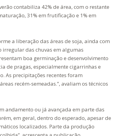
verão contabiliza 42% de área, com o restante
maturação, 31% em frutificação e 1% em
orme a liberação das áreas de soja, ainda com
o irregular das chuvas em algumas
presentam boa germinação e desenvolvimento
cia de pragas, especialmente cigarrinhas e
. As precipitações recentes foram
áreas recém-semeadas.”, avaliam os técnicos
a em andamento ou já avançada em parte das
orém, em geral, dentro do esperado, apesar de
imáticos localizados. Parte da produção
olhida”, acrescenta a publicação.