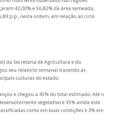
 ritmo mais lento observado nas regiões
nçaram 42,00% e 56,82% da área semeada,
5,89 p.p., nesta ordem, em relação ao ciclo
) da Secretaria de Agricultura e do
u seu relatório semanal trazendo as
incipais culturas do estado.
ançou e chegou a 45% do total estimado. Até o
esenvolvimento vegetativo e 35% ainda está
lassificadas como em boas condições e 3% em