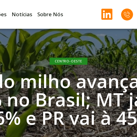
ões
Notícias
Sobre Nós
CENTRO-OESTE
do milho avanç
 no Brasil; MT 
6% e PR vai à 4