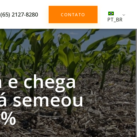
(65) 2127-8280
CONTATO
PT_BR
a e chega
já semeou
5%