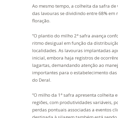
Ao mesmo tempo, a colheita da safra de 
das lavouras se dividindo entre 68% em 
floração.
“O plantio do milho 2ª safra avança conf
ritmo desigual em função da distribuiçã
localidades. As lavouras implantadas a
inicial, embora haja registros de ocorrên
lagartas, demandando atenção ao manejo
importantes para o estabelecimento das 
do Deral.
“O milho da 1ª safra apresenta colheit
regiões, com produtividades variáveis, p
perdas pontuais associadas a eventos cl
destinada à silagem também está sendo c