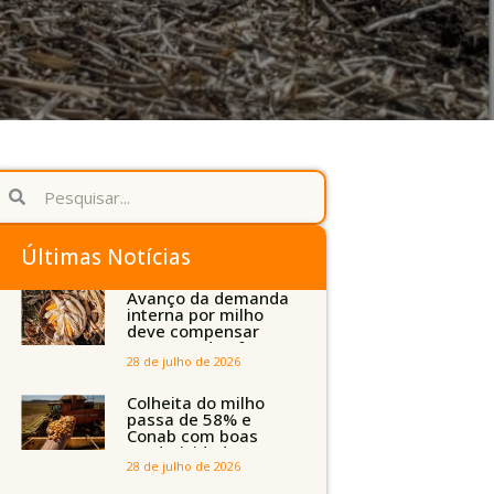
Últimas Notícias
Avanço da demanda
interna por milho
deve compensar
aumento da oferta
com safra recorde
28 de julho de 2026
em Mato Grosso,
aponta Imea
Colheita do milho
passa de 58% e
Conab com boas
produtividades em
Mato Grosso, mas
28 de julho de 2026
quedas em