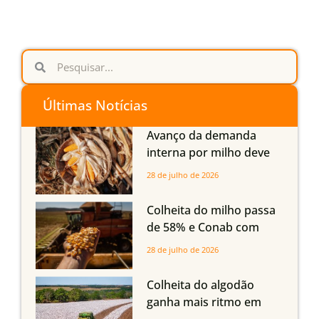
Últimas Notícias
Avanço da demanda
interna por milho deve
compensar aumento da
28 de julho de 2026
oferta com safra recorde
em Mato Grosso, aponta
Colheita do milho passa
Imea
de 58% e Conab com
boas produtividades em
28 de julho de 2026
Mato Grosso, mas
quedas em Tocantins,
Colheita do algodão
Maranhão e Piauí
ganha mais ritmo em