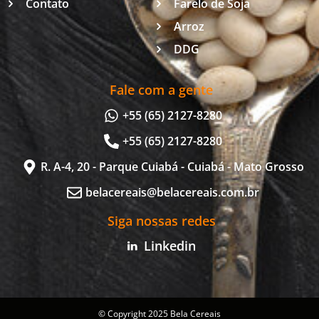
Contato
Farelo de Soja
Arroz
DDG
Fale com a gente
+55 (65) 2127-8280
+55 (65) 2127-8280
R. A-4, 20 - Parque Cuiabá - Cuiabá - Mato Grosso
belacereais@belacereais.com.br
Siga nossas redes
Linkedin
© Copyright 2025 Bela Cereais