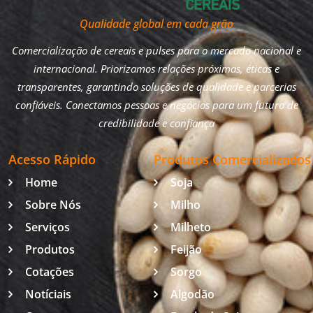
Qualidade global em cada grão
Comercialização de cereais e pulses para o mercado nacional e
internacional. Priorizamos relações próximas, éticas e
transparentes, garantindo soluções de qualidade e parcerias
confiáveis. Conectamos pessoas e negócios para um futuro de
credibilidade e confiança
Acesso Rápido
Produtos Comercializados
Home
Soja
Sobre Nós
Milho
Serviços
Milheto
Produtos
Feijão
Cotações
Sorgo
Notíciais
Algodão