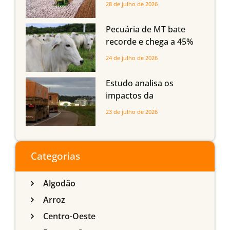
Mato Grosso, Mato
28 de julho de 2026
Grosso do Sul e
Maranhão
Pecuária de MT bate
recorde e chega a 45%
dos bovinos abatidos
24 de julho de 2026
com até 24 meses
Estudo analisa os
impactos da
infraestrutura logística
23 de julho de 2026
sobre a produção
agrícola de Mato Grosso
do Sul
Categorias
Algodão
Arroz
Centro-Oeste