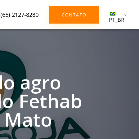
(65) 2127-8280
CONTATO
PT_BR
do agro
do Fethab
m Mato