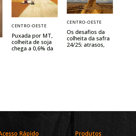
CENTRO-OESTE
CENTRO-OESTE
Os desafios da
Puxada por MT,
colheita da safra
colheita de soja
24/25: atrasos,
chega a 0,6% da
chuvas e logística
área no Brasil
impactaram os
produtores de
soja de Mato
Grosso
e
Acesso Rápido
Produtos