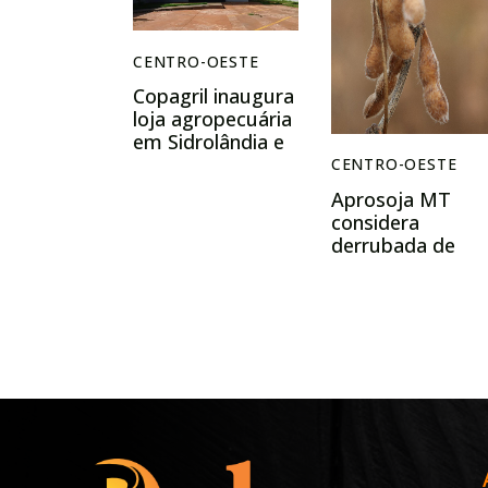
CENTRO-OESTE
Copagril inaugura
loja agropecuária
em Sidrolândia e
amplia presença
CENTRO-OESTE
no Mato Grosso
Aprosoja MT
do Sul
considera
derrubada de
veto
fundamental
para produção d
bioinsumos on
farm