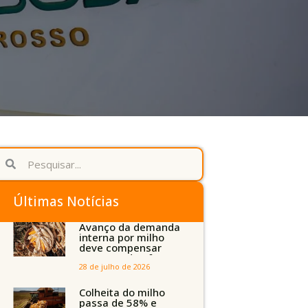
Últimas Notícias
Avanço da demanda
interna por milho
deve compensar
aumento da oferta
com safra recorde
28 de julho de 2026
em Mato Grosso,
aponta Imea
Colheita do milho
passa de 58% e