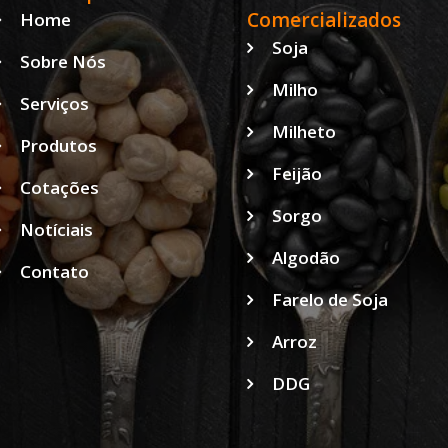
Comercializados
Home
Soja
Sobre Nós
Milho
Serviços
Milheto
Produtos
Feijão
Cotações
Sorgo
Notíciais
Algodão
Contato
Farelo de Soja
Arroz
DDG