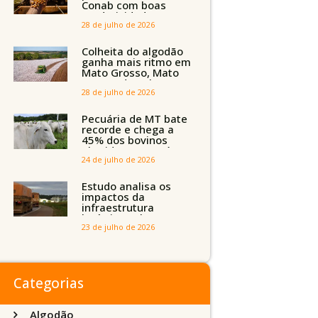
Conab com boas
produtividades em
Mato Grosso, mas
28 de julho de 2026
quedas em
Tocantins, Maranhão
Colheita do algodão
e Piauí
ganha mais ritmo em
Mato Grosso, Mato
Grosso do Sul e
Maranhão
28 de julho de 2026
Pecuária de MT bate
recorde e chega a
45% dos bovinos
abatidos com até 24
meses
24 de julho de 2026
Estudo analisa os
impactos da
infraestrutura
logística sobre a
produção agrícola de
23 de julho de 2026
Mato Grosso do Sul
Categorias
Algodão