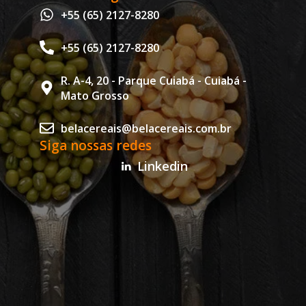
+55 (65) 2127-8280
+55 (65) 2127-8280
R. A-4, 20 - Parque Cuiabá - Cuiabá -
Mato Grosso
belacereais@belacereais.com.br
Siga nossas redes
Linkedin