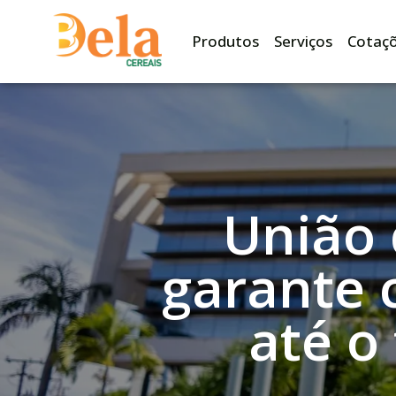
Produtos
Serviços
Cotaç
União 
garante 
até o