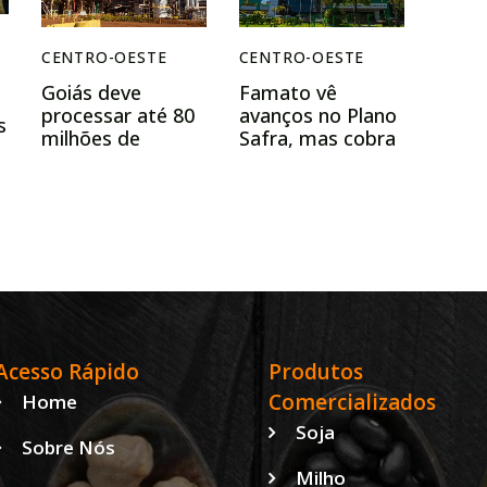
CENTRO-OESTE
CENTRO-OESTE
Goiás deve
Famato vê
processar até 80
avanços no Plano
s
milhões de
Safra, mas cobra
toneladas de
medidas
cana e reforçar
estruturais para
foco no etanol
Mato Grosso
Acesso Rápido
Produtos
Comercializados
Home
Soja
Sobre Nós
Milho