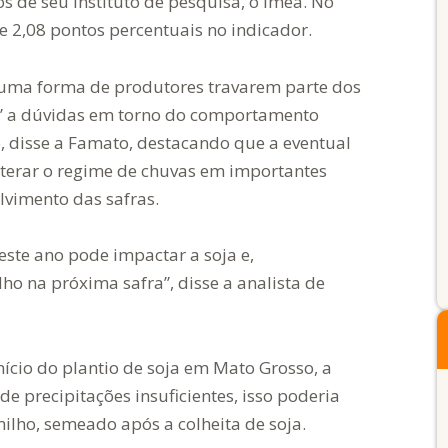
s de seu instituto de pesquisa, o Imea. No
 2,08 pontos percentuais no indicador.
, uma forma de produtores travarem parte dos
te” a dúvidas em torno do comportamento
, disse a Famato, destacando que a eventual
lterar o regime de chuvas em importantes
lvimento das safras.
este ano pode impactar a soja e,
ho na próxima safra”, disse a analista de
ício do plantio de soja em Mato Grosso, a
 precipitações insuficientes, isso poderia
ilho, semeado após a colheita de soja.