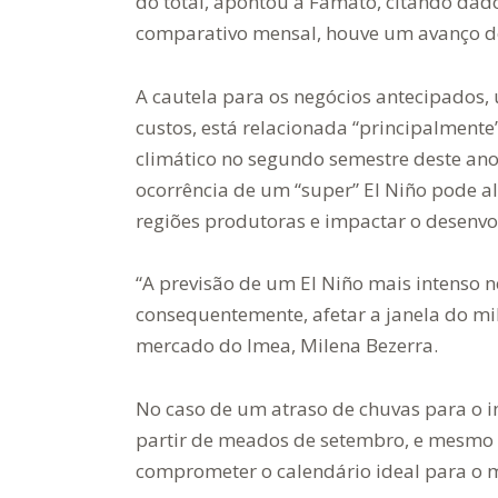
do total, apontou a Famato, citando dado
comparativo mensal, houve um avanço de
A cautela para os negócios antecipados
custos, está relacionada “principalmen
climático no segundo semestre deste ano
ocorrência de um “super” El Niño pode a
regiões produtoras e impactar o desenvo
“A previsão de um El Niño mais intenso n
consequentemente, afetar a janela do mil
mercado do Imea, Milena Bezerra.
No caso de um atraso de chuvas para o in
partir de meados de setembro, e mesmo de
comprometer o calendário ideal para o m