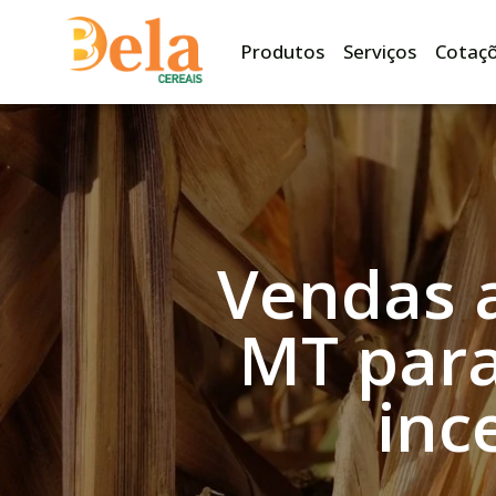
Produtos
Serviços
Cotaç
Vendas 
MT para
inc