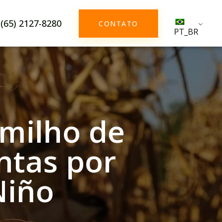
(65) 2127-8280
CONTATO
PT_BR
milho de
ntas por
Niño