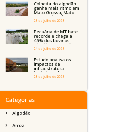
Tocantins, Maranhão
Colheita do algodão
e Piauí
ganha mais ritmo em
Mato Grosso, Mato
Grosso do Sul e
Maranhão
28 de julho de 2026
Pecuária de MT bate
recorde e chega a
45% dos bovinos
abatidos com até 24
meses
24 de julho de 2026
Estudo analisa os
impactos da
infraestrutura
logística sobre a
produção agrícola de
23 de julho de 2026
Mato Grosso do Sul
Categorias
Algodão
Arroz