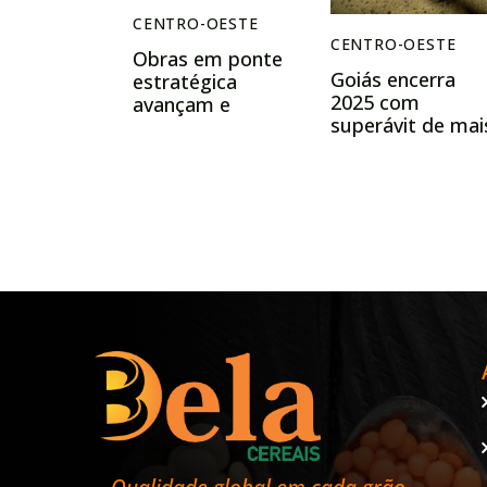
CENTRO-OESTE
CENTRO-OESTE
Obras em ponte
Goiás encerra
estratégica
2025 com
avançam e
superávit de mai
devem reforçar
de US$ 8 bilhões
escoamento
na balança
agrícola entre
comercial
Mato Grosso e
Goiás