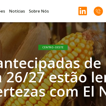
ões
Notícias
Sobre Nós
CENTRO-OESTE
antecipadas de 
 26/27 estão le
ertezas com El 