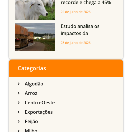
recorde e chega a 45%
dos bovinos abatidos
24 de julho de 2026
com até 24 meses
Estudo analisa os
impactos da
infraestrutura logística
23 de julho de 2026
sobre a produção
agrícola de Mato Grosso
do Sul
Categorias
Algodão
Arroz
Centro-Oeste
Exportações
Feijão
Milho