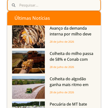
Últimas Notícias
Avanço da demanda
interna por milho deve
compensar aumento da
28 de julho de 2026
oferta com safra recorde
em Mato Grosso, aponta
Colheita do milho passa
Imea
de 58% e Conab com
boas produtividades em
28 de julho de 2026
Mato Grosso, mas
quedas em Tocantins,
Colheita do algodão
Maranhão e Piauí
ganha mais ritmo em
Mato Grosso, Mato
28 de julho de 2026
Grosso do Sul e
Maranhão
Pecuária de MT bate