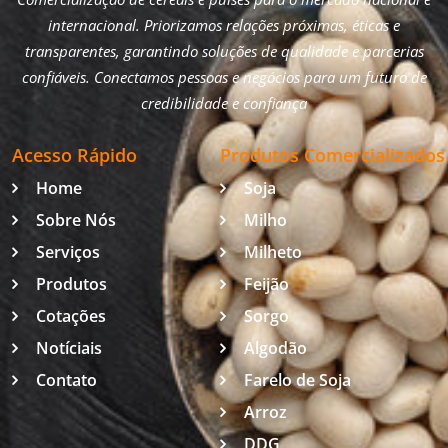
internacional. Priorizamos relações próximas, éticas e
transparentes, garantindo soluções de qualidade e parcerias
confiáveis. Conectamos pessoas e negócios para um futuro de
credibilidade e confiança
Acesso Rápido
Produtos Comercializados
Home
Soja
Sobre Nós
Milho
Serviços
Milheto
Produtos
Feijão
Cotações
Sorgo
Notíciais
Algodão
Contato
Farelo de Soja
Arroz
DDG