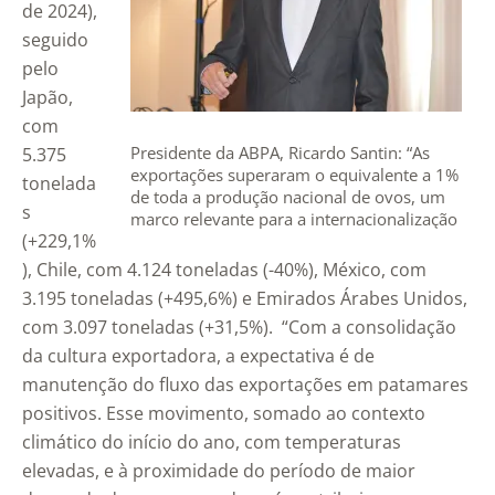
de 2024),
seguido
pelo
Japão,
com
Presidente da ABPA, Ricardo Santin: “As
5.375
exportações superaram o equivalente a 1%
tonelada
de toda a produção nacional de ovos, um
s
marco relevante para a internacionalização
(+229,1%
do setor” – Foto: Jaqueline Galvão/OP Rural
), Chile, com 4.124 toneladas (-40%), México, com
3.195 toneladas (+495,6%) e Emirados Árabes Unidos,
com 3.097 toneladas (+31,5%). “Com a consolidação
da cultura exportadora, a expectativa é de
manutenção do fluxo das exportações em patamares
positivos. Esse movimento, somado ao contexto
climático do início do ano, com temperaturas
elevadas, e à proximidade do período de maior