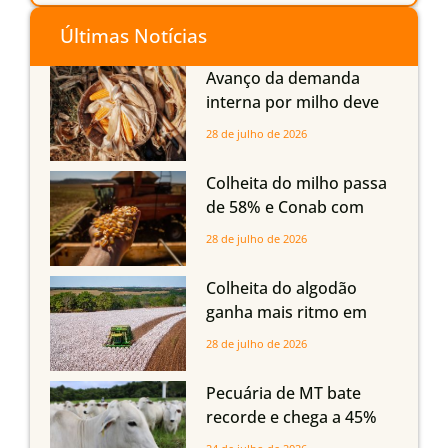
Últimas Notícias
Avanço da demanda
interna por milho deve
compensar aumento da
28 de julho de 2026
oferta com safra recorde
em Mato Grosso, aponta
Colheita do milho passa
Imea
de 58% e Conab com
boas produtividades em
28 de julho de 2026
Mato Grosso, mas
quedas em Tocantins,
Colheita do algodão
Maranhão e Piauí
ganha mais ritmo em
Mato Grosso, Mato
28 de julho de 2026
Grosso do Sul e
Maranhão
Pecuária de MT bate
recorde e chega a 45%
dos bovinos abatidos