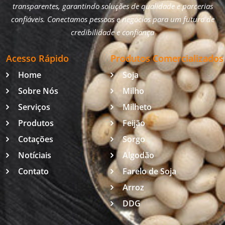
transparentes, garantindo soluções de qualidade e parcerias
confiáveis. Conectamos pessoas e negócios para um futuro de
credibilidade e confiança
Acesso Rápido
Produtos Comercializados
Home
Soja
Sobre Nós
Milho
Serviços
Milheto
Produtos
Feijão
Cotações
Sorgo
Notíciais
Algodão
Contato
Farelo de Soja
Arroz
DDG