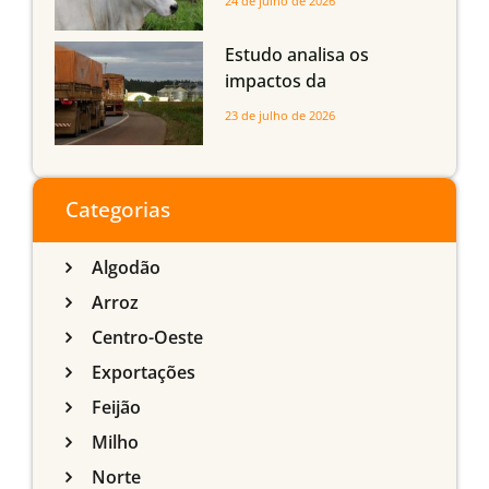
24 de julho de 2026
com até 24 meses
Estudo analisa os
impactos da
infraestrutura logística
23 de julho de 2026
sobre a produção
agrícola de Mato Grosso
do Sul
Categorias
Algodão
Arroz
Centro-Oeste
Exportações
Feijão
Milho
Norte