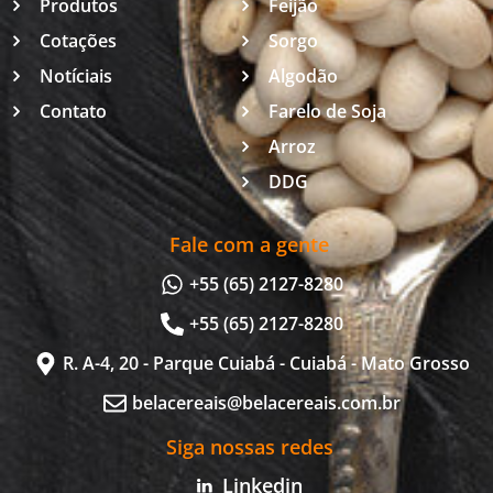
Produtos
Feijão
Cotações
Sorgo
Notíciais
Algodão
Contato
Farelo de Soja
Arroz
DDG
Fale com a gente
+55 (65) 2127-8280
+55 (65) 2127-8280
R. A-4, 20 - Parque Cuiabá - Cuiabá - Mato Grosso
belacereais@belacereais.com.br
Siga nossas redes
Linkedin