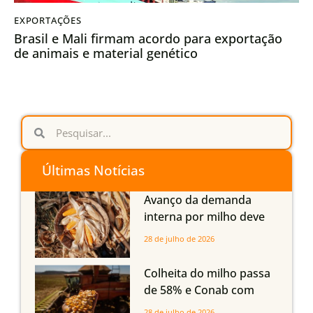
EXPORTAÇÕES
Brasil e Mali firmam acordo para exportação
de animais e material genético
Últimas Notícias
Avanço da demanda
interna por milho deve
compensar aumento da
28 de julho de 2026
oferta com safra recorde
em Mato Grosso, aponta
Colheita do milho passa
Imea
de 58% e Conab com
boas produtividades em
28 de julho de 2026