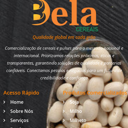
Qualidade global em cada grão
Comercialização de cereais e pulses para o mercado nacional e
internacional. Priorizamos relações próximas, éticas e
transparentes, garantindo soluções de qualidade e parcerias
confiáveis. Conectamos pessoas e negócios para um futuro de
credibilidade e confiança
Acesso Rápido
Produtos Comercializados
Home
Soja
Sobre Nós
Milho
Serviços
Milheto