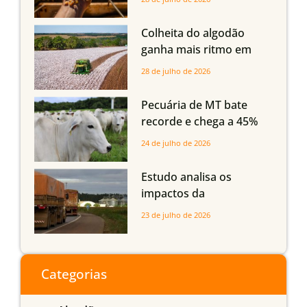
Mato Grosso, mas
quedas em Tocantins,
Colheita do algodão
Maranhão e Piauí
ganha mais ritmo em
Mato Grosso, Mato
28 de julho de 2026
Grosso do Sul e
Maranhão
Pecuária de MT bate
recorde e chega a 45%
dos bovinos abatidos
24 de julho de 2026
com até 24 meses
Estudo analisa os
impactos da
infraestrutura logística
23 de julho de 2026
sobre a produção
agrícola de Mato Grosso
do Sul
Categorias