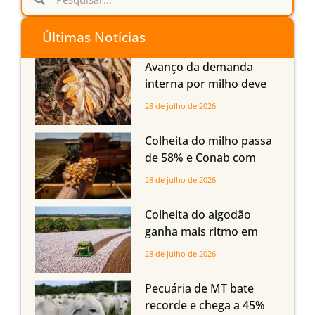
Últimas Notícias
Avanço da demanda
interna por milho deve
compensar aumento da
28 de julho de 2026
oferta com safra recorde
em Mato Grosso, aponta
Colheita do milho passa
Imea
de 58% e Conab com
boas produtividades em
28 de julho de 2026
Mato Grosso, mas
quedas em Tocantins,
Colheita do algodão
Maranhão e Piauí
ganha mais ritmo em
Mato Grosso, Mato
28 de julho de 2026
Grosso do Sul e
Maranhão
Pecuária de MT bate
recorde e chega a 45%