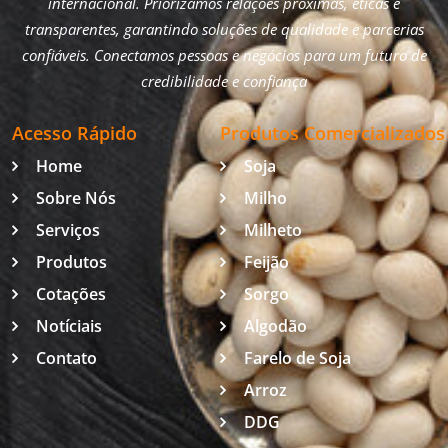
internacional. Priorizamos relações próximas, éticas e
transparentes, garantindo soluções de qualidade e parcerias
confiáveis. Conectamos pessoas e negócios para um futuro de
credibilidade e confiança
Acesso Rápido
Produtos Comercializados
Home
Soja
Sobre Nós
Milho
Serviços
Milheto
Produtos
Feijão
Cotações
Sorgo
Notíciais
Algodão
Contato
Farelo de Soja
Arroz
DDG