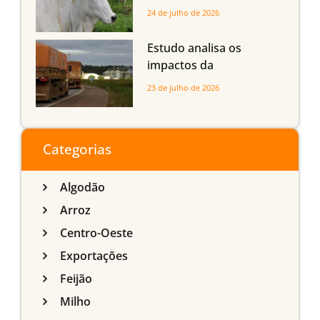
dos bovinos abatidos
24 de julho de 2026
com até 24 meses
Estudo analisa os
impactos da
infraestrutura logística
23 de julho de 2026
sobre a produção
agrícola de Mato Grosso
do Sul
Categorias
Algodão
Arroz
Centro-Oeste
Exportações
Feijão
Milho