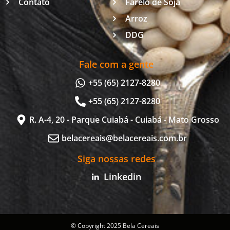
Contato
Farelo de Soja
Arroz
DDG
Fale com a gente
+55 (65) 2127-8280
+55 (65) 2127-8280
R. A-4, 20 - Parque Cuiabá - Cuiabá - Mato Grosso
belacereais@belacereais.com.br
Siga nossas redes
Linkedin
© Copyright 2025 Bela Cereais