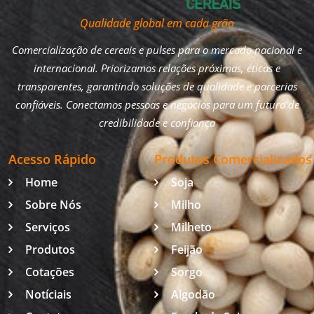
Qualidade global em cada grão
Comercialização de cereais e pulses para o mercado nacional e
internacional. Priorizamos relações próximas, éticas e
transparentes, garantindo soluções de qualidade e parcerias
confiáveis. Conectamos pessoas e negócios para um futuro de
credibilidade e confiança
Acesso Rápido
Produtos Comercializados
Home
Soja
Sobre Nós
Milho
Serviços
Milheto
Produtos
Feijão
Cotações
Sorgo
Notíciais
Algodão