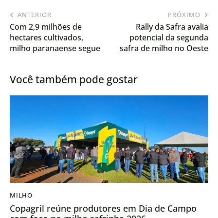
ANTERIOR
PRÓXIMO
Com 2,9 milhões de
Rally da Safra avalia
hectares cultivados,
potencial da segunda
milho paranaense segue
safra de milho no Oeste
em condição favorável
do Paraná
Você também pode gostar
MILHO
Copagril reúne produtores em Dia de Campo