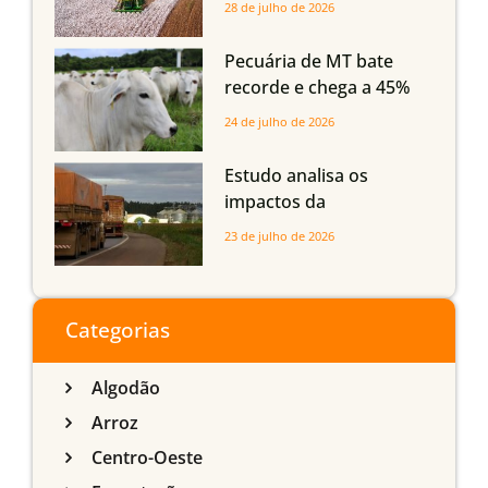
28 de julho de 2026
Grosso do Sul e
Maranhão
Pecuária de MT bate
recorde e chega a 45%
dos bovinos abatidos
24 de julho de 2026
com até 24 meses
Estudo analisa os
impactos da
infraestrutura logística
23 de julho de 2026
sobre a produção
agrícola de Mato Grosso
do Sul
Categorias
Algodão
Arroz
Centro-Oeste