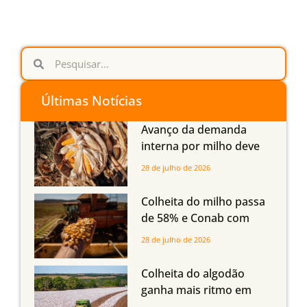
Últimas Notícias
Avanço da demanda
interna por milho deve
compensar aumento da
28 de julho de 2026
oferta com safra recorde
em Mato Grosso, aponta
Colheita do milho passa
Imea
de 58% e Conab com
boas produtividades em
28 de julho de 2026
Mato Grosso, mas
quedas em Tocantins,
Colheita do algodão
Maranhão e Piauí
ganha mais ritmo em
Mato Grosso, Mato