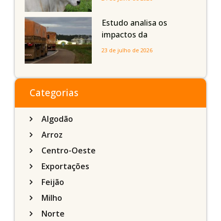
com até 24 meses
Estudo analisa os
impactos da
infraestrutura logística
23 de julho de 2026
sobre a produção
agrícola de Mato Grosso
do Sul
Categorias
Algodão
Arroz
Centro-Oeste
Exportações
Feijão
Milho
Norte