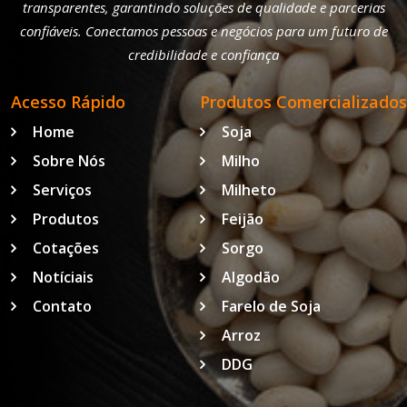
transparentes, garantindo soluções de qualidade e parcerias
confiáveis. Conectamos pessoas e negócios para um futuro de
credibilidade e confiança
Acesso Rápido
Produtos Comercializados
Home
Soja
Sobre Nós
Milho
Serviços
Milheto
Produtos
Feijão
Cotações
Sorgo
Notíciais
Algodão
Contato
Farelo de Soja
Arroz
DDG