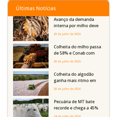
Últimas Notícias
Avanço da demanda
interna por milho deve
compensar aumento da
28 de julho de 2026
oferta com safra recorde
em Mato Grosso, aponta
Colheita do milho passa
Imea
de 58% e Conab com
boas produtividades em
28 de julho de 2026
Mato Grosso, mas
quedas em Tocantins,
Colheita do algodão
Maranhão e Piauí
ganha mais ritmo em
Mato Grosso, Mato
28 de julho de 2026
Grosso do Sul e
Maranhão
Pecuária de MT bate
recorde e chega a 45%
dos bovinos abatidos
24 de julho de 2026