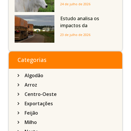
dos bovinos abatidos
24 de julho de 2026
com até 24 meses
Estudo analisa os
impactos da
infraestrutura logística
23 de julho de 2026
sobre a produção
agrícola de Mato Grosso
do Sul
Categorias
Algodão
Arroz
Centro-Oeste
Exportações
Feijão
Milho