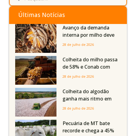
Últimas Notícias
Avanço da demanda
interna por milho deve
compensar aumento da
28 de julho de 2026
oferta com safra recorde
em Mato Grosso, aponta
Colheita do milho passa
Imea
de 58% e Conab com
boas produtividades em
28 de julho de 2026
Mato Grosso, mas
quedas em Tocantins,
Colheita do algodão
Maranhão e Piauí
ganha mais ritmo em
Mato Grosso, Mato
28 de julho de 2026
Grosso do Sul e
Maranhão
Pecuária de MT bate
recorde e chega a 45%