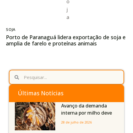
SOJA
Porto de Paranaguá lidera exportação de soja e
amplia de farelo e proteínas animais
Últimas Notícias
Avanço da demanda
interna por milho deve
compensar aumento da
28 de julho de 2026
oferta com safra recorde