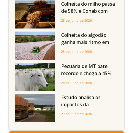
em Mato Grosso, aponta
Colheita do milho passa
Imea
de 58% e Conab com
boas produtividades em
28 de julho de 2026
Mato Grosso, mas
quedas em Tocantins,
Colheita do algodão
Maranhão e Piauí
ganha mais ritmo em
Mato Grosso, Mato
28 de julho de 2026
Grosso do Sul e
Maranhão
Pecuária de MT bate
recorde e chega a 45%
dos bovinos abatidos
24 de julho de 2026
com até 24 meses
Estudo analisa os
impactos da
infraestrutura logística
23 de julho de 2026
sobre a produção
agrícola de Mato Grosso