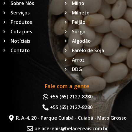
Sobre Nós
Milho
Serviços
Milheto
Produtos
Feijão
Cotações
Sorgo
Notíciais
Algodão
Contato
Farelo de Soja
Arroz
DDG
Fale com a gente
+55 (65) 2127-8280
+55 (65) 2127-8280
R. A-4, 20 - Parque Cuiabá - Cuiabá - Mato Grosso
belacereais@belacereais.com.br