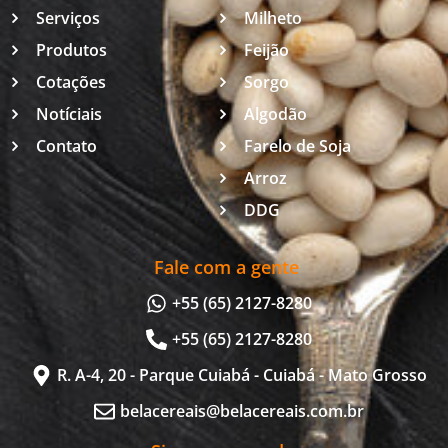
Serviços
Milheto
Produtos
Feijão
Cotações
Sorgo
Notíciais
Algodão
Contato
Farelo de Soja
Arroz
DDG
Fale com a gente
+55 (65) 2127-8280
+55 (65) 2127-8280
R. A-4, 20 - Parque Cuiabá - Cuiabá - Mato Grosso
belacereais@belacereais.com.br