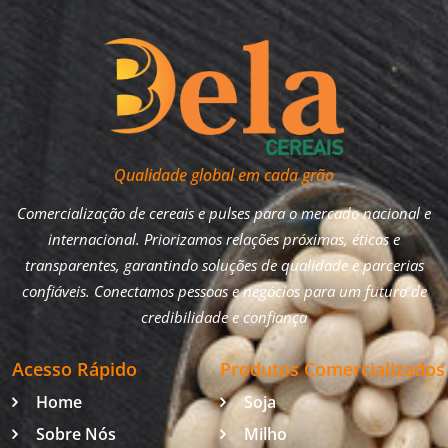
Qualidade global em cada grão
Comercialização de cereais e pulses para o mercado nacional e
internacional. Priorizamos relações próximas, éticas e
transparentes, garantindo soluções de qualidade e parcerias
confiáveis. Conectamos pessoas e negócios para um futuro de
credibilidade e confiança
Acesso Rápido
Produtos Comercializados
Home
Soja
Sobre Nós
Milho