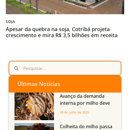
SOJA
Apesar da quebra na soja, Cotribá projeta
crescimento e mira R$ 3,5 bilhões em receita
Últimas Notícias
Avanço da demanda
interna por milho deve
compensar aumento da
28 de julho de 2026
oferta com safra recorde
em Mato Grosso, aponta
Colheita do milho passa