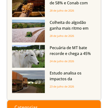
Imea
de 58% e Conab com
boas produtividades em
28 de julho de 2026
Mato Grosso, mas
quedas em Tocantins,
Colheita do algodão
Maranhão e Piauí
ganha mais ritmo em
Mato Grosso, Mato
28 de julho de 2026
Grosso do Sul e
Maranhão
Pecuária de MT bate
recorde e chega a 45%
dos bovinos abatidos
24 de julho de 2026
com até 24 meses
Estudo analisa os
impactos da
infraestrutura logística
23 de julho de 2026
sobre a produção
agrícola de Mato Grosso
do Sul
Categorias