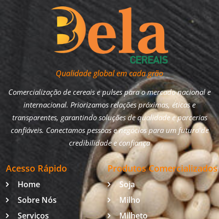
Qualidade global em cada grão
Comercialização de cereais e pulses para o mercado nacional e
internacional. Priorizamos relações próximas, éticas e
transparentes, garantindo soluções de qualidade e parcerias
confiáveis. Conectamos pessoas e negócios para um futuro de
credibilidade e confiança
Acesso Rápido
Produtos Comercializados
Home
Soja
Sobre Nós
Milho
Serviços
Milheto