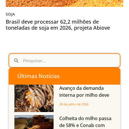
SOJA
Brasil deve processar 62,2 milhões de
toneladas de soja em 2026, projeta Abiove
Últimas Notícias
Avanço da demanda
interna por milho deve
compensar aumento da
28 de julho de 2026
oferta com safra recorde
em Mato Grosso, aponta
Colheita do milho passa
Imea
de 58% e Conab com