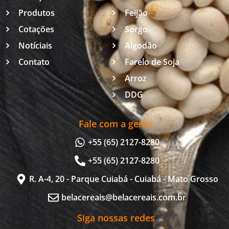
Produtos
Feijão
Cotações
Sorgo
Notíciais
Algodão
Contato
Farelo de Soja
Arroz
DDG
Fale com a gente
+55 (65) 2127-8280
+55 (65) 2127-8280
R. A-4, 20 - Parque Cuiabá - Cuiabá - Mato Grosso
belacereais@belacereais.com.br
Siga nossas redes