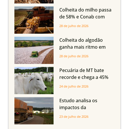
oferta com safra recorde
em Mato Grosso, aponta
Colheita do milho passa
Imea
de 58% e Conab com
boas produtividades em
28 de julho de 2026
Mato Grosso, mas
quedas em Tocantins,
Colheita do algodão
Maranhão e Piauí
ganha mais ritmo em
Mato Grosso, Mato
28 de julho de 2026
Grosso do Sul e
Maranhão
Pecuária de MT bate
recorde e chega a 45%
dos bovinos abatidos
24 de julho de 2026
com até 24 meses
Estudo analisa os
impactos da
infraestrutura logística
23 de julho de 2026
sobre a produção
agrícola de Mato Grosso