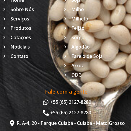
Home
Soja
Sobre Nós
Milho
Serviços
Milheto
Produtos
Feijão
Cotações
Sorgo
Notíciais
Algodão
Contato
Farelo de Soja
Arroz
DDG
Fale com a gente
+55 (65) 2127-8280
+55 (65) 2127-8280
R. A-4, 20 - Parque Cuiabá - Cuiabá - Mato Grosso