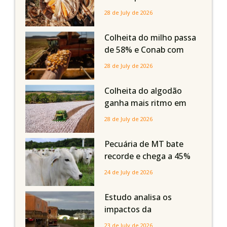
compensar aumento da
28 de July de 2026
oferta com safra recorde
em Mato Grosso, aponta
Colheita do milho passa
Imea
de 58% e Conab com
boas produtividades em
28 de July de 2026
Mato Grosso, mas
quedas em Tocantins,
Colheita do algodão
Maranhão e Piauí
ganha mais ritmo em
Mato Grosso, Mato
28 de July de 2026
Grosso do Sul e
Maranhão
Pecuária de MT bate
recorde e chega a 45%
dos bovinos abatidos
24 de July de 2026
com até 24 meses
Estudo analisa os
impactos da
infraestrutura logística
23 de July de 2026