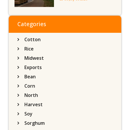
sobre a produção
agrícola de Mato Grosso
do Sul
Categories
Cotton
Rice
Midwest
Exports
Bean
Corn
North
Harvest
Soy
Sorghum