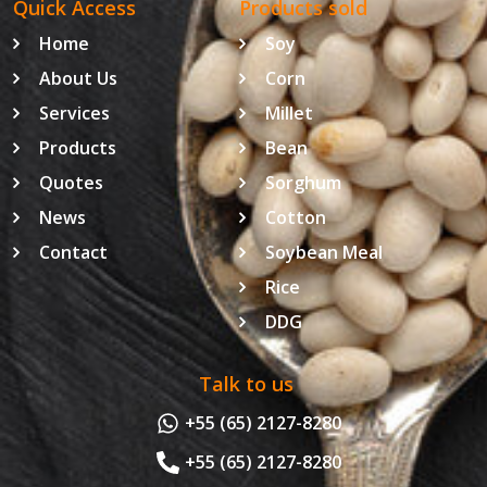
Quick Access
Products sold
Home
Soy
About Us
Corn
Services
Millet
Products
Bean
Quotes
Sorghum
News
Cotton
Contact
Soybean Meal
Rice
DDG
Talk to us
+55 (65) 2127-8280
+55 (65) 2127-8280