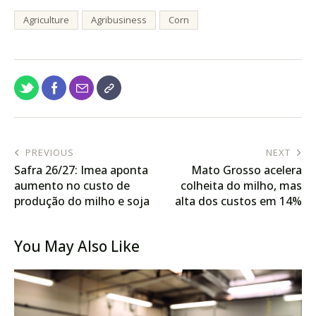
Agriculture
Agribusiness
Corn
PREVIOUS
NEXT
Safra 26/27: Imea aponta
Mato Grosso acelera
aumento no custo de
colheita do milho, mas
produção do milho e soja
alta dos custos em 14%
no Mato Grosso, mas
exige cautela na próxima
redução para o algodão
safra
You May Also Like