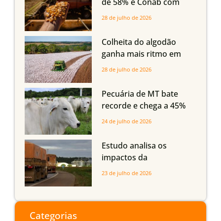
de 58% e Conab com
boas produtividades em
28 de julho de 2026
Mato Grosso, mas
quedas em Tocantins,
Colheita do algodão
Maranhão e Piauí
ganha mais ritmo em
Mato Grosso, Mato
28 de julho de 2026
Grosso do Sul e
Maranhão
Pecuária de MT bate
recorde e chega a 45%
dos bovinos abatidos
24 de julho de 2026
com até 24 meses
Estudo analisa os
impactos da
infraestrutura logística
23 de julho de 2026
sobre a produção
agrícola de Mato Grosso
do Sul
Categorias