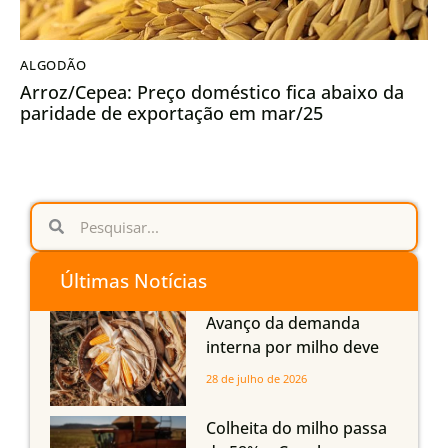
ALGODÃO
Arroz/Cepea: Preço doméstico fica abaixo da
paridade de exportação em mar/25
Últimas Notícias
Avanço da demanda
interna por milho deve
compensar aumento da
28 de julho de 2026
oferta com safra recorde
em Mato Grosso, aponta
Colheita do milho passa
Imea