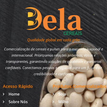
Qualidade global em cada grão
Comercialização de cereais e pulses para o mercado nacional e
internacional. Priorizamos relações próximas, éticas e
transparentes, garantindo soluções de qualidade e parcerias
confiáveis. Conectamos pessoas e negócios para um futuro de
credibilidade e confiança
Acesso Rápido
Produtos Comercializados
Home
Soja
Sobre Nós
Milho