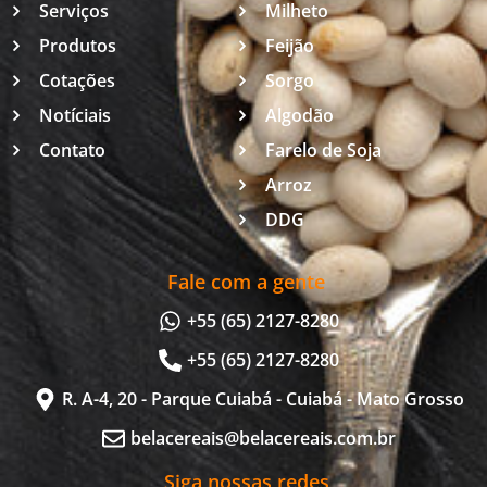
Serviços
Milheto
Produtos
Feijão
Cotações
Sorgo
Notíciais
Algodão
Contato
Farelo de Soja
Arroz
DDG
Fale com a gente
+55 (65) 2127-8280
+55 (65) 2127-8280
R. A-4, 20 - Parque Cuiabá - Cuiabá - Mato Grosso
belacereais@belacereais.com.br
Siga nossas redes