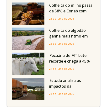
em Mato Grosso, aponta
Colheita do milho passa
Imea
de 58% e Conab com
boas produtividades em
28 de julho de 2026
Mato Grosso, mas
quedas em Tocantins,
Colheita do algodão
Maranhão e Piauí
ganha mais ritmo em
Mato Grosso, Mato
28 de julho de 2026
Grosso do Sul e
Maranhão
Pecuária de MT bate
recorde e chega a 45%
dos bovinos abatidos
24 de julho de 2026
com até 24 meses
Estudo analisa os
impactos da
infraestrutura logística
23 de julho de 2026
sobre a produção
agrícola de Mato Grosso