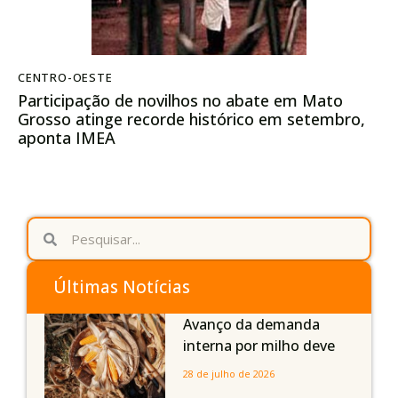
CENTRO-OESTE
Participação de novilhos no abate em Mato
Grosso atinge recorde histórico em setembro,
aponta IMEA
Últimas Notícias
Avanço da demanda
interna por milho deve
compensar aumento da
28 de julho de 2026
oferta com safra recorde