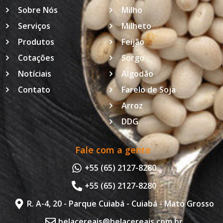
Sobre Nós
Milho
Serviços
Milheto
Produtos
Feijão
Cotações
Sorgo
Notíciais
Algodão
Contato
Farelo de Soja
Arroz
DDG
Fale com a gente
+55 (65) 2127-8280
+55 (65) 2127-8280
R. A-4, 20 - Parque Cuiabá - Cuiabá - Mato Grosso
belacereais@belacereais.com.br